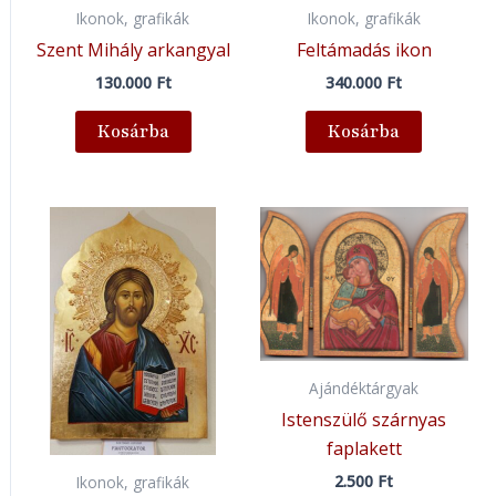
Ikonok, grafikák
Ikonok, grafikák
Szent Mihály arkangyal
Feltámadás ikon
130.000
Ft
340.000
Ft
Kosárba
Kosárba
Ajándéktárgyak
Istenszülő szárnyas
faplakett
2.500
Ft
Ikonok, grafikák