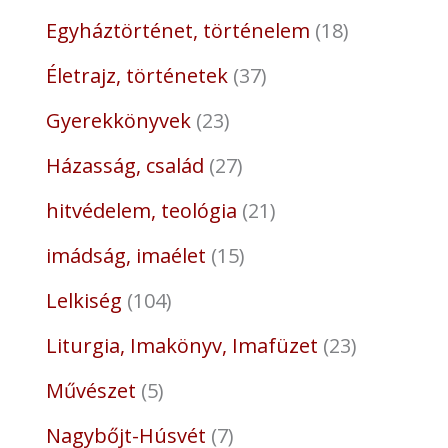
Egyháztörténet, történelem
18
Életrajz, történetek
37
Gyerekkönyvek
23
Házasság, család
27
hitvédelem, teológia
21
imádság, imaélet
15
Lelkiség
104
Liturgia, Imakönyv, Imafüzet
23
Művészet
5
Nagybőjt-Húsvét
7