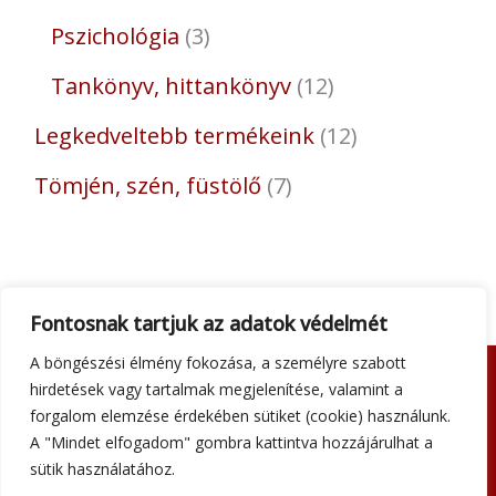
Pszichológia
3
Tankönyv, hittankönyv
12
Legkedveltebb termékeink
12
Tömjén, szén, füstölő
7
Fontosnak tartjuk az adatok védelmét
A böngészési élmény fokozása, a személyre szabott
hirdetések vagy tartalmak megjelenítése, valamint a
Adatkezelési tájékoztató
forgalom elemzése érdekében sütiket (cookie) használunk.
Általános szerződési feltételek
A "Mindet elfogadom" gombra kattintva hozzájárulhat a
Impresszum
sütik használatához.
Szállítási információk