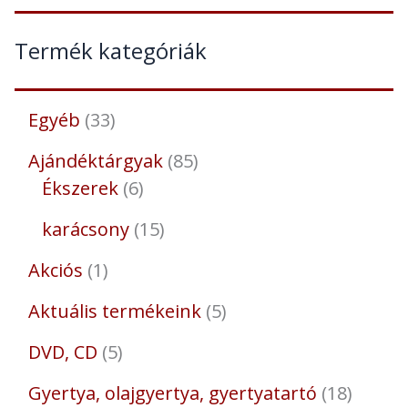
Termék kategóriák
Egyéb
33
Ajándéktárgyak
85
Ékszerek
6
karácsony
15
Akciós
1
Aktuális termékeink
5
DVD, CD
5
Gyertya, olajgyertya, gyertyatartó
18