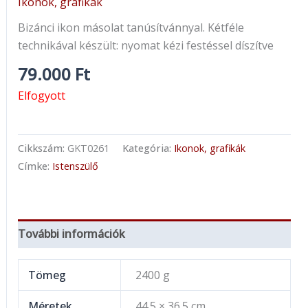
Ikonok, grafikák
Bizánci ikon másolat tanúsítvánnyal. Kétféle
technikával készült: nyomat kézi festéssel díszítve
79.000
Ft
Elfogyott
Cikkszám:
GKT0261
Kategória:
Ikonok, grafikák
Címke:
Istenszülő
További információk
Tömeg
2400 g
Méretek
44.5 × 36.5 cm