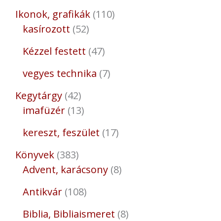
Ikonok, grafikák
110
kasírozott
52
Kézzel festett
47
vegyes technika
7
Kegytárgy
42
imafüzér
13
kereszt, feszület
17
Könyvek
383
Advent, karácsony
8
Antikvár
108
Biblia, Bibliaismeret
8