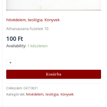
hitvédelem, teológia
,
Könyvek
Athanasiana füzetek 10
100
Ft
Availability:
1 készleten
+
-
Kosárba
Cikkszám:
GKT0831
Kategóriák:
hitvédelem, teológia
,
Könyvek