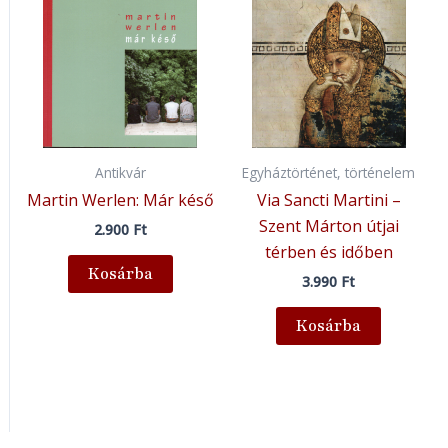
Antikvár
Egyháztörténet, történelem
Martin Werlen: Már késő
Via Sancti Martini –
Szent Márton útjai
2.900
Ft
térben és időben
Kosárba
3.990
Ft
Kosárba