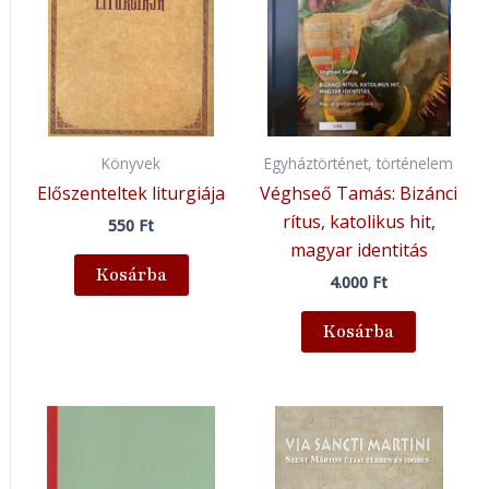
Könyvek
Egyháztörténet, történelem
Előszenteltek liturgiája
Véghseő Tamás: Bizánci
rítus, katolikus hit,
550
Ft
magyar identitás
Kosárba
4.000
Ft
Kosárba