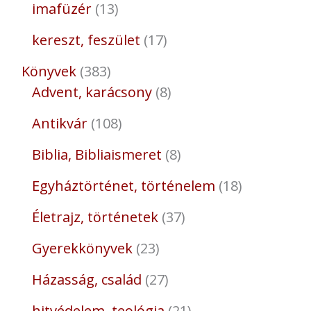
imafüzér
13
kereszt, feszület
17
Könyvek
383
Advent, karácsony
8
Antikvár
108
Biblia, Bibliaismeret
8
Egyháztörténet, történelem
18
Életrajz, történetek
37
Gyerekkönyvek
23
Házasság, család
27
hitvédelem, teológia
21