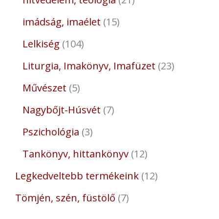
imádság, imaélet
15
Lelkiség
104
Liturgia, Imakönyv, Imafüzet
23
Művészet
5
Nagybőjt-Húsvét
7
Pszichológia
3
Tankönyv, hittankönyv
12
Legkedveltebb termékeink
12
Tömjén, szén, füstölő
7