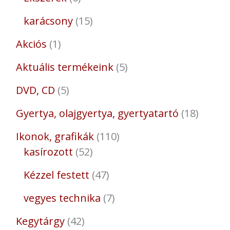
karácsony
15
Akciós
1
Aktuális termékeink
5
DVD, CD
5
Gyertya, olajgyertya, gyertyatartó
18
Ikonok, grafikák
110
kasírozott
52
Kézzel festett
47
vegyes technika
7
Kegytárgy
42