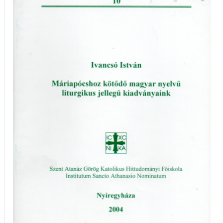
kötödő
magyar
nyelvű
liturgikus
jellegű
kiadványaink
mennyiség