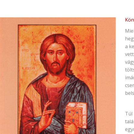
Kön
Miel
heg
a ke
vett
vág
tölt
imá
cse
bels
Túl
talá
egy