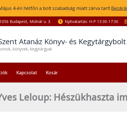
Május 4-én hétfőn a bolt szabadság miatt zárva tart!
Bezárá
1056 Budapest, Molnár u. 3.
Nyitvatartás: H-P 13:30-17:30
Szent Atanáz Könyv- és Kegytárgybol
ikonok, könyvek, kegytárgyak
ciók
Kapcsolat
Kosár
Yves Leloup: Hészükhaszta 