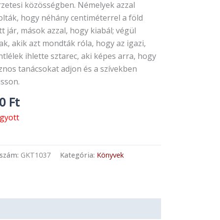
rzetesi közösségben. Némelyek azzal
olták, hogy néhány centiméterrel a föld
tt jár, mások azzal, hogy kiabál; végül
ak, akik azt mondták róla, hogy az igazi,
tlélek ihlette sztarec, aki képes arra, hogy
znos tanácsokat adjon és a szívekben
asson.
50
Ft
ogyott
kszám:
GKT1037
Kategória:
Könyvek