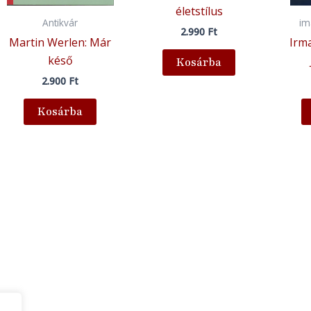
életstílus
Antikvár
im
2.990
Ft
Martin Werlen: Már
Irma
késő
Kosárba
2.900
Ft
Kosárba