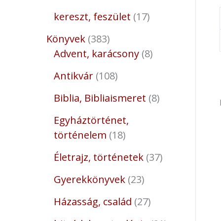
kereszt, feszület
17
Könyvek
383
Advent, karácsony
8
Antikvár
108
Biblia, Bibliaismeret
8
Egyháztörténet,
történelem
18
Életrajz, történetek
37
Gyerekkönyvek
23
Házasság, család
27