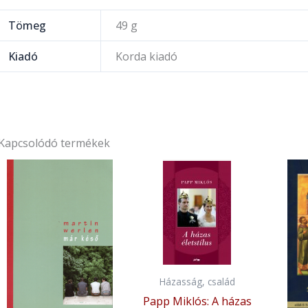
Tömeg
49 g
Kiadó
Korda kiadó
Kapcsolódó termékek
Házasság, család
Papp Miklós: A házas