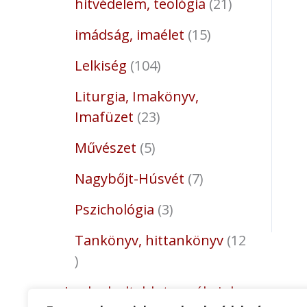
hitvédelem, teológia
21
imádság, imaélet
15
Lelkiség
104
Liturgia, Imakönyv,
Imafüzet
23
Művészet
5
Nagybőjt-Húsvét
7
Pszichológia
3
Tankönyv, hittankönyv
12
Legkedveltebb termékeink