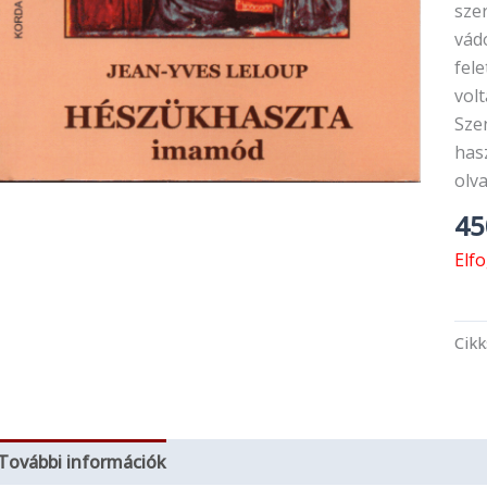
sze
vád
fele
volt
Szen
has
olv
4
Elf
Cik
További információk