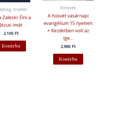
Könyvek
ádság, imaélet
A húsvét vasárnapi
 Zaleski: Élni a
evangélium 15 nyelven
Jézus-imát
+ Kezdetben volt az
2.100
Ft
ige…
Kosárba
2.980
Ft
Kosárba