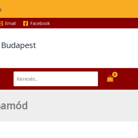
s
Email
Facebook
t Budapest
Search
for:
imamód