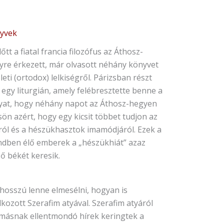
yvek
őtt a fiatal francia filozófus az Áthosz-
yre érkezett, már olvasott néhány könyvet
leti (ortodox) lelkiségről. Párizsban részt
 egy liturgián, amely felébresztette benne a
yat, hogy néhány napot az Áthosz-hegyen
sön azért, hogy egy kicsit többet tudjon az
ról és a hészükhasztok imamódjáról. Ezek a
ndben élő emberek a „hészükhiát” azaz
ő békét keresik.
 hosszú lenne elmesélni, hogyan is
lkozott Szerafim atyával. Szerafim atyáról
másnak ellentmondó hírek keringtek a