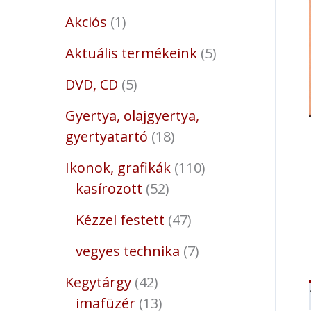
Akciós
1
Aktuális termékeink
5
DVD, CD
5
Gyertya, olajgyertya,
gyertyatartó
18
Ikonok, grafikák
110
kasírozott
52
Kézzel festett
47
vegyes technika
7
Kegytárgy
42
imafüzér
13