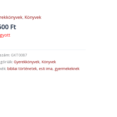
rekkönyvek
,
Könyvek
500
Ft
ogyott
kszám:
GKT0087
góriák:
Gyerekkönyvek
,
Könyvek
kék:
bibliai történetek
,
esti ima
,
gyermekeknek