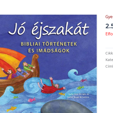
Gye
2.
Elf
Cik
Kate
Cím