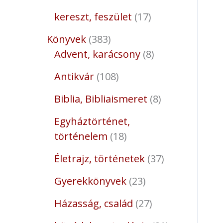
kereszt, feszület
17
Könyvek
383
Advent, karácsony
8
Antikvár
108
Biblia, Bibliaismeret
8
Egyháztörténet,
történelem
18
Életrajz, történetek
37
Gyerekkönyvek
23
Házasság, család
27