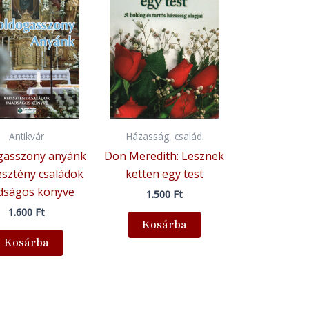
Antikvár
Házasság, család
gasszony anyánk
Don Meredith: Lesznek
esztény családok
ketten egy test
dságos könyve
1.500
Ft
1.600
Ft
Kosárba
Kosárba