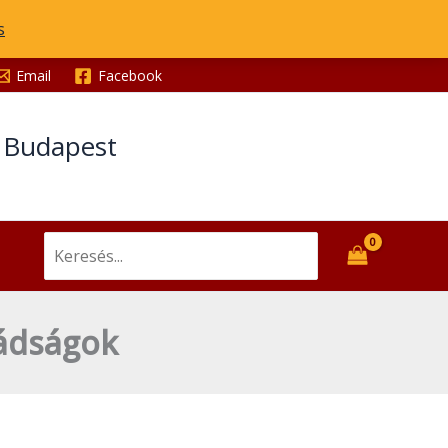
s
Email
Facebook
t Budapest
Search
for:
mádságok