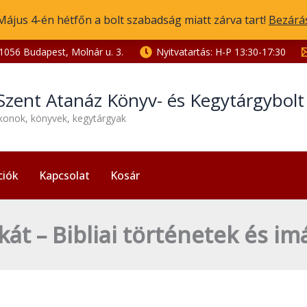
Május 4-én hétfőn a bolt szabadság miatt zárva tart!
Bezárá
1056 Budapest, Molnár u. 3.
Nyitvatartás: H-P 13:30-17:30
Szent Atanáz Könyv- és Kegytárgybol
ikonok, könyvek, kegytárgyak
ciók
Kapcsolat
Kosár
akát – Bibliai történetek és i