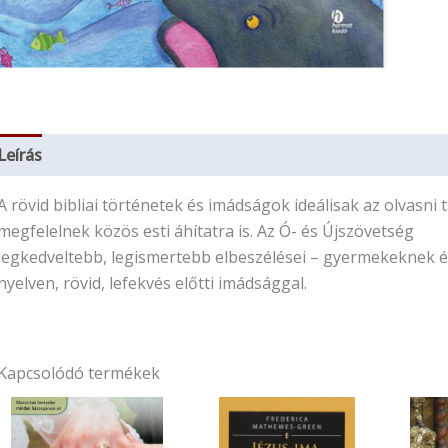
Leírás
További információk
A rövid bibliai történetek és imádságok ideálisak az olvasn
megfelelnek közös esti áhítatra is. Az Ó- és Újszövetség
legkedveltebb, legismertebb elbeszélései – gyermekeknek é
nyelven, rövid, lefekvés előtti imádsággal.
Kapcsolódó termékek