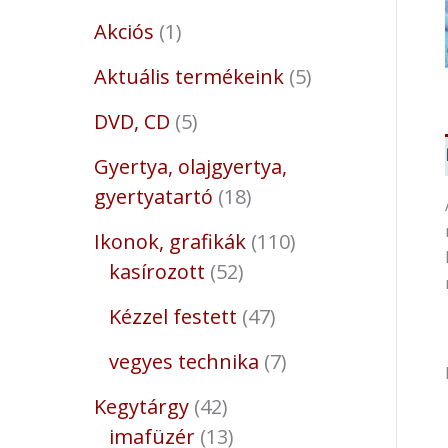
Akciós
1
Aktuális termékeink
5
DVD, CD
5
Gyertya, olajgyertya,
gyertyatartó
18
Ikonok, grafikák
110
kasírozott
52
Kézzel festett
47
vegyes technika
7
Kegytárgy
42
imafüzér
13