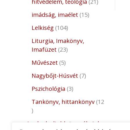
hitvédelem, teológia
21
imádság, imaélet
15
Lelkiség
104
Liturgia, Imakönyv,
Imafüzet
23
Művészet
5
Nagybőjt-Húsvét
7
Pszichológia
3
Tankönyv, hittankönyv
12
Legkedveltebb termékeink