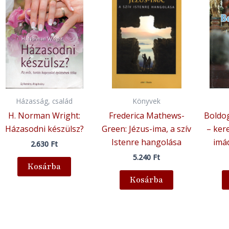
Házasság, család
Könyvek
H. Norman Wright:
Frederica Mathews-
Boldo
Házasodni készülsz?
Green: Jézus-ima, a szív
– ker
Istenre hangolása
imá
2.630
Ft
5.240
Ft
Kosárba
Kosárba