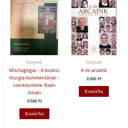
Könyvek
Könyvek
Misztagógia – A bizánci
A mi arcaink
liturgia kommentárjai –
3.300
Ft
szerkesztette: Baán
Kosárba
István
3.500
Ft
Kosárba