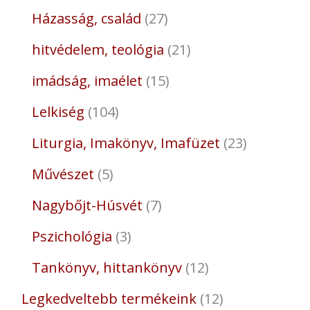
Házasság, család
27
hitvédelem, teológia
21
imádság, imaélet
15
Lelkiség
104
Liturgia, Imakönyv, Imafüzet
23
Művészet
5
Nagybőjt-Húsvét
7
Pszichológia
3
Tankönyv, hittankönyv
12
Legkedveltebb termékeink
12