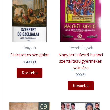
Könyvek
Gyerekkönyvek
Szeretet és szolgálat
Nagyheti kifestő bizánci
szertartású gyermekek
2.490
Ft
számára
Kosárba
990
Ft
Kosárba