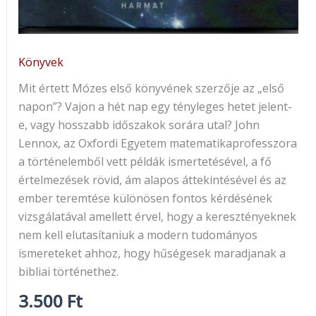
Könyvek
Mit értett Mózes első könyvének szerzője az „első
napon”? Vajon a hét nap egy tényleges hetet jelent-
e, vagy hosszabb időszakok sorára utal? John
Lennox, az Oxfordi Egyetem matematikaprofesszora
a történelemből vett példák ismertetésével, a fő
értelmezések rövid, ám alapos áttekintésével és az
ember teremtése különösen fontos kérdésének
vizsgálatával amellett érvel, hogy a keresztényeknek
nem kell elutasítaniuk a modern tudományos
ismereteket ahhoz, hogy hűségesek maradjanak a
bibliai történethez.
3.500
Ft