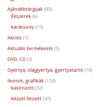
Ajándéktárgyak
85
Ékszerek
6
karácsony
15
Akciós
1
Aktuális termékeink
5
DVD, CD
5
Gyertya, olajgyertya, gyertyatartó
18
Ikonok, grafikák
110
kasírozott
52
Kézzel festett
47