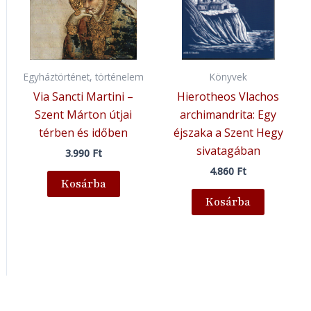
Egyháztörténet, történelem
Könyvek
Via Sancti Martini –
Hierotheos Vlachos
Szent Márton útjai
archimandrita: Egy
térben és időben
éjszaka a Szent Hegy
sivatagában
3.990
Ft
4.860
Ft
Kosárba
Kosárba