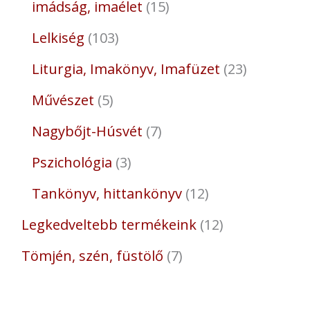
imádság, imaélet
15
Lelkiség
103
Liturgia, Imakönyv, Imafüzet
23
Művészet
5
Nagybőjt-Húsvét
7
Pszichológia
3
Tankönyv, hittankönyv
12
Legkedveltebb termékeink
12
Tömjén, szén, füstölő
7