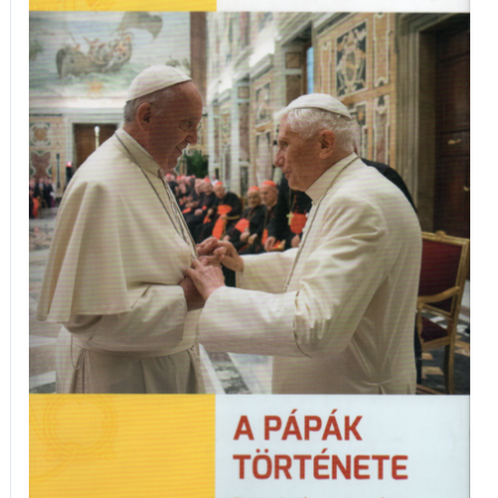
SJ:
A
pápák
története
Pétertől
napjainkig
mennyiség