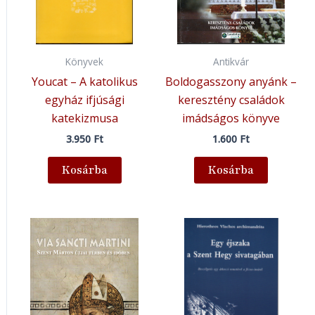
Könyvek
Antikvár
Youcat – A katolikus
Boldogasszony anyánk –
egyház ifjúsági
keresztény családok
katekizmusa
imádságos könyve
3.950
Ft
1.600
Ft
Kosárba
Kosárba