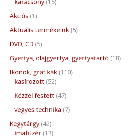
karácsony
15
Akciós
1
Aktuális termékeink
5
DVD, CD
5
Gyertya, olajgyertya, gyertyatartó
18
Ikonok, grafikák
110
kasírozott
52
Kézzel festett
47
vegyes technika
7
Kegytárgy
42
imafüzér
13