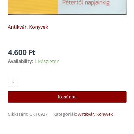
Antikvár
,
Könyvek
4.600
Ft
Availability:
1 készleten
+
-
Kosárba
Cikkszám:
GKT0927
Kategóriák:
Antikvár
,
Könyvek