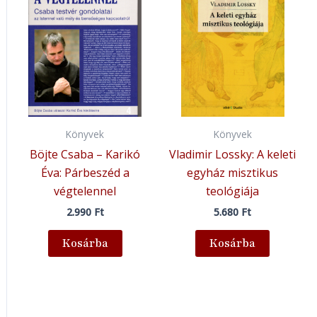
Könyvek
Könyvek
Böjte Csaba – Karikó
Vladimir Lossky: A keleti
Éva: Párbeszéd a
egyház misztikus
végtelennel
teológiája
2.990
Ft
5.680
Ft
Kosárba
Kosárba