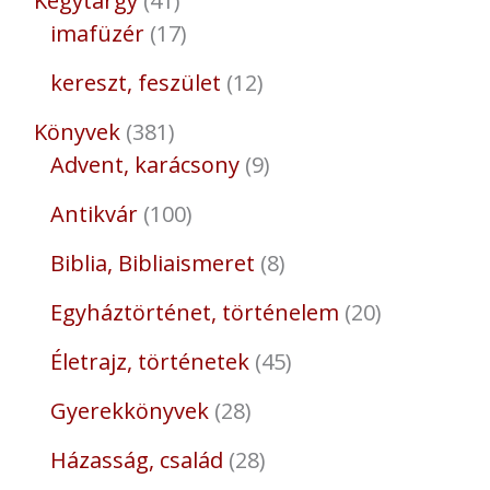
Kegytárgy
41
imafüzér
17
kereszt, feszület
12
Könyvek
381
Advent, karácsony
9
Antikvár
100
Biblia, Bibliaismeret
8
Egyháztörténet, történelem
20
Életrajz, történetek
45
Gyerekkönyvek
28
Házasság, család
28