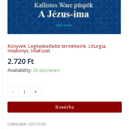
Könyvek
,
Legkedveltebb termékeink
,
Liturgia,
Imakönyv, Imafüzet
2.720
Ft
Availability:
26 készleten
-
+
Kosárba
Cikkszám:
GKT0100