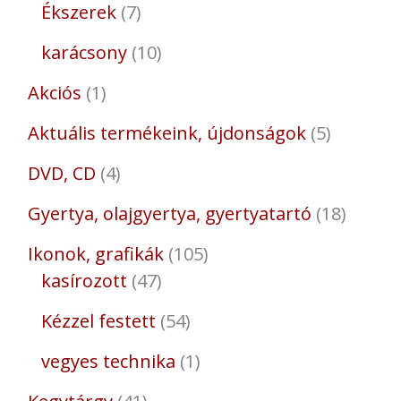
Ékszerek
7
karácsony
10
Akciós
1
Aktuális termékeink, újdonságok
5
DVD, CD
4
Gyertya, olajgyertya, gyertyatartó
18
Ikonok, grafikák
105
kasírozott
47
Kézzel festett
54
vegyes technika
1