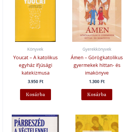
Könyvek
Gyerekkönyvek
Youcat – A katolikus
Ámen – Görögkatolikus
egyház ifjúsági
gyermekek hittan- és
katekizmusa
imakönyve
3.950
Ft
1.300
Ft
Kosárba
Kosárba