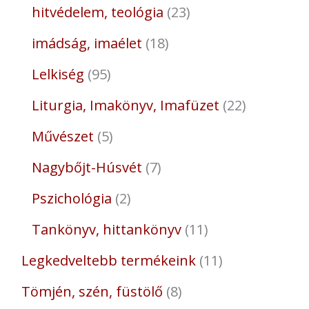
hitvédelem, teológia
23
imádság, imaélet
18
Lelkiség
95
Liturgia, Imakönyv, Imafüzet
22
Művészet
5
Nagybőjt-Húsvét
7
Pszichológia
2
Tankönyv, hittankönyv
11
Legkedveltebb termékeink
11
Tömjén, szén, füstölő
8