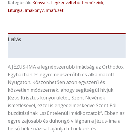
Kategóriák:
Könyvek
,
Legkedveltebb termékeink
,
Liturgia, Imakönyv, Imafüzet
Leírás
További információk
A JÉZUS-IMA a legnépszerűbb imádság az Orthodox
Egyházban és egyre népszerűbb és alkalmazott
Nyugaton. Köszönhetően azon egyszerű és
közvetlen módszernek, ahogy segítségül hívjuk
Jézus Krisztus könyörületét, Szent Nevének
ismétlésével, ezzel is engedelmeskedve Szent Pál
buzdításának: „szüntelenül imádkozzatok”. Ebben az
egyre zajosabb és dühöngő világban a Jézus-ima a
belső béke oázisát ajánlja fel nekünk és