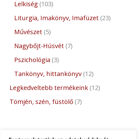
Lelkiség
103
Liturgia, Imakönyv, Imafüzet
23
Művészet
5
Nagybőjt-Húsvét
7
Pszichológia
3
Tankönyv, hittankönyv
12
Legkedveltebb termékeink
12
Tömjén, szén, füstölő
7