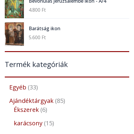
Bevonulás Jeruzsálembe ikon - A/4
4.800
Ft
Barátság ikon
5.600
Ft
Termék kategóriák
Egyéb
33
Ajándéktárgyak
85
Ékszerek
6
karácsony
15