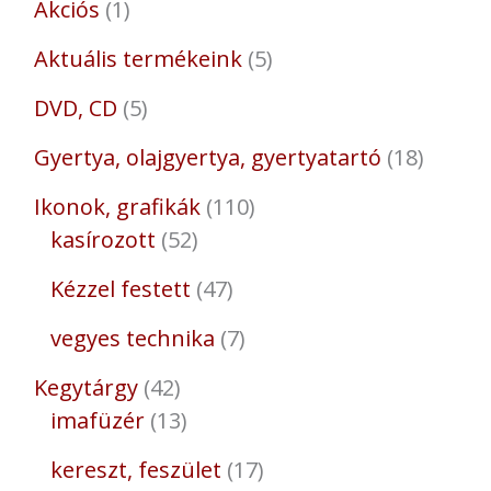
Akciós
1
Aktuális termékeink
5
DVD, CD
5
Gyertya, olajgyertya, gyertyatartó
18
Ikonok, grafikák
110
kasírozott
52
Kézzel festett
47
vegyes technika
7
Kegytárgy
42
imafüzér
13
kereszt, feszület
17