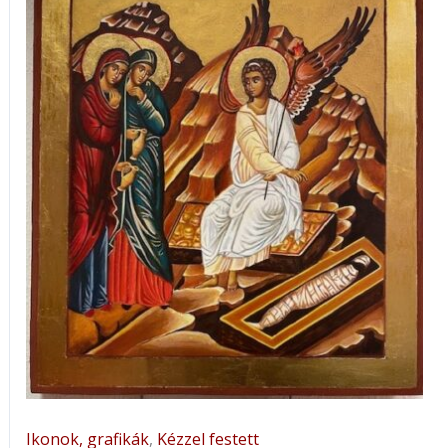
mennyiség
Ikonok, grafikák
,
Kézzel festett