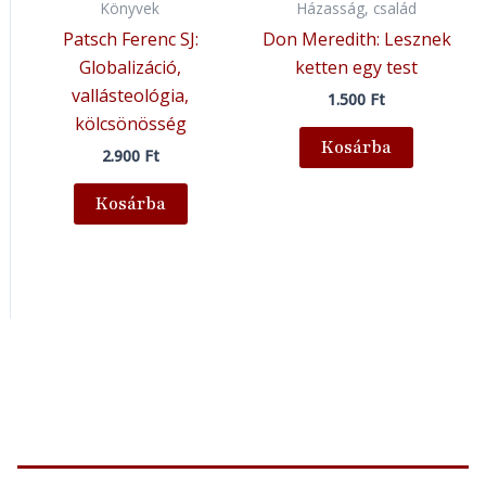
Könyvek
Házasság, család
Patsch Ferenc SJ:
Don Meredith: Lesznek
Globalizáció,
ketten egy test
vallásteológia,
1.500
Ft
kölcsönösség
Kosárba
2.900
Ft
Kosárba