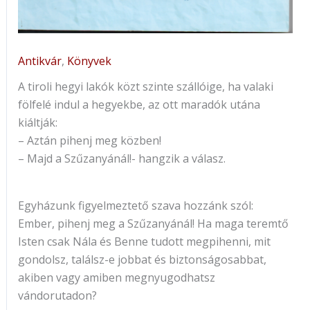
Antikvár
,
Könyvek
A tiroli hegyi lakók közt szinte szállóige, ha valaki
fölfelé indul a hegyekbe, az ott maradók utána
kiáltják:
– Aztán pihenj meg közben!
– Majd a Szűzanyánál!- hangzik a válasz.
Egyházunk figyelmeztető szava hozzánk szól:
Ember, pihenj meg a Szűzanyánál! Ha maga teremtő
Isten csak Nála és Benne tudott megpihenni, mit
gondolsz, találsz-e jobbat és biztonságosabbat,
akiben vagy amiben megnyugodhatsz
vándorutadon?