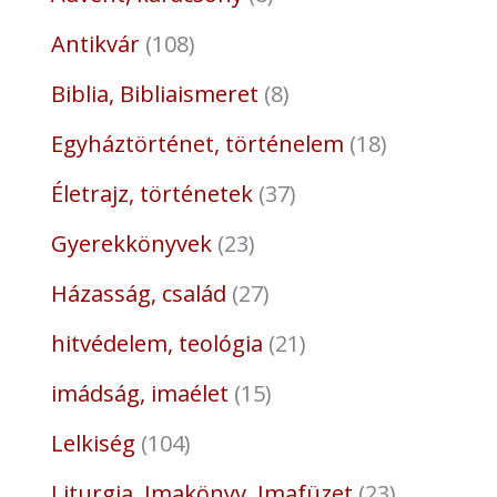
Antikvár
108
Biblia, Bibliaismeret
8
Egyháztörténet, történelem
18
Életrajz, történetek
37
Gyerekkönyvek
23
Házasság, család
27
hitvédelem, teológia
21
imádság, imaélet
15
Lelkiség
104
Liturgia, Imakönyv, Imafüzet
23