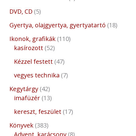
DVD, CD
5
Gyertya, olajgyertya, gyertyatartó
18
Ikonok, grafikák
110
kasírozott
52
Kézzel festett
47
vegyes technika
7
Kegytárgy
42
imafüzér
13
kereszt, feszület
17
Könyvek
383
Advent, karácsony
8