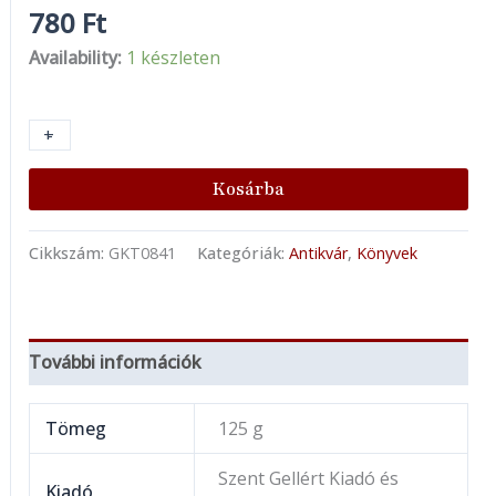
780
Ft
Availability:
1 készleten
+
-
Kosárba
Cikkszám:
GKT0841
Kategóriák:
Antikvár
,
Könyvek
További információk
Tömeg
125 g
Szent Gellért Kiadó és
Kiadó