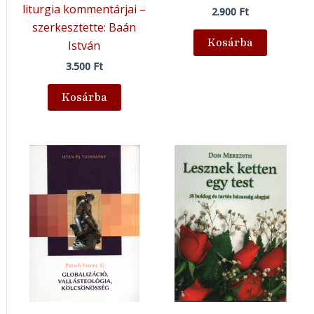
liturgia kommentárjai –
2.900
Ft
szerkesztette: Baán
Kosárba
István
3.500
Ft
Kosárba