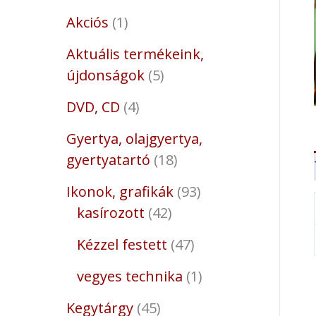
Akciós
1
Aktuális termékeink,
újdonságok
5
DVD, CD
4
Gyertya, olajgyertya,
gyertyatartó
18
Ikonok, grafikák
93
kasírozott
42
Kézzel festett
47
vegyes technika
1
Kegytárgy
45