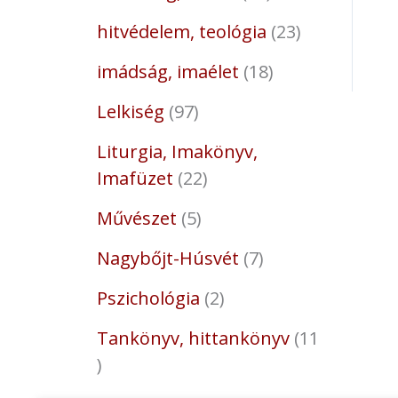
hitvédelem, teológia
23
imádság, imaélet
18
Lelkiség
97
Liturgia, Imakönyv,
Imafüzet
22
Művészet
5
Nagybőjt-Húsvét
7
Pszichológia
2
Tankönyv, hittankönyv
11