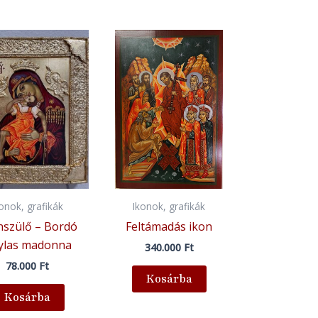
konok, grafikák
Ikonok, grafikák
nszülő – Bordó
Feltámadás ikon
tylas madonna
340.000
Ft
78.000
Ft
Kosárba
Kosárba