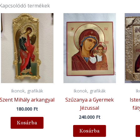
Kapcsolódó termékek
Ikonok, grafikák
Ikonok, grafikák
I
Szent Mihály arkangyal
Szűzanya a Gyermek
Iste
Jézussal
fá
180.000
Ft
240.000
Ft
Kosárba
Kosárba