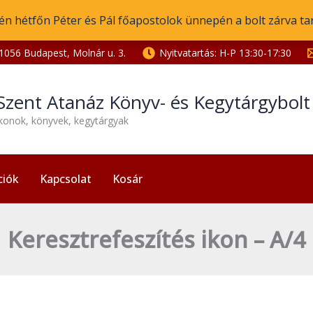
én hétfőn Péter és Pál főapostolok ünnepén a bolt zárva ta
1056 Budapest, Molnár u. 3.
Nyitvatartás: H-P 13:30-17:30
Szent Atanáz Könyv- és Kegytárgybol
ikonok, könyvek, kegytárgyak
ciók
Kapcsolat
Kosár
Keresztrefeszítés ikon – A/4