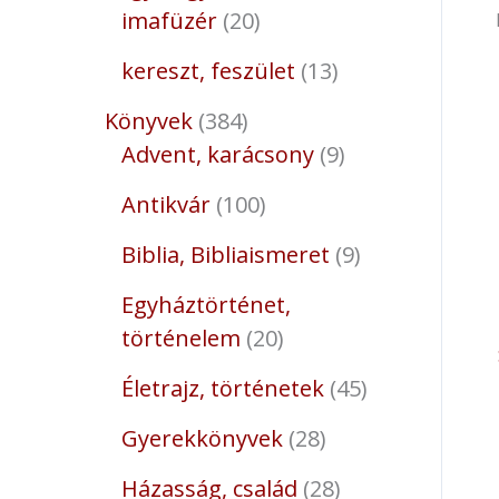
imafüzér
20
kereszt, feszület
13
Könyvek
384
Advent, karácsony
9
Antikvár
100
Biblia, Bibliaismeret
9
Egyháztörténet,
történelem
20
Életrajz, történetek
45
Gyerekkönyvek
28
Házasság, család
28