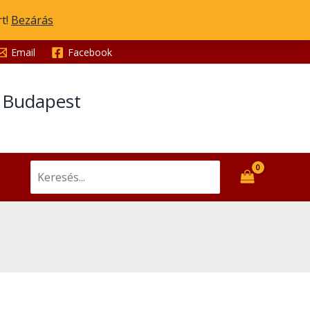
rt!
Bezárás
Email
Facebook
t Budapest
Search
for: