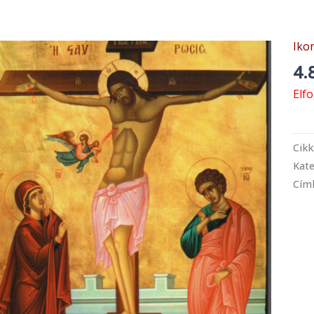
Iko
4.
Elf
Cik
Kate
Cím