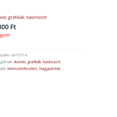
nok, grafikák
,
kasírozott
800
Ft
ogyott
kszám:
GKT0114
góriák:
Ikonok, grafikák
,
kasírozott
kék:
Keresztrefeszítés
,
Nagypéntek