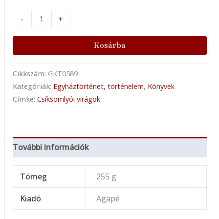
-
+
Kosárba
Cikkszám:
GKT0589
Kategóriák:
Egyháztörténet, történelem
,
Könyvek
Címke:
Csíksomlyói virágok
További információk
Tömeg
255 g
Kiadó
Agapé