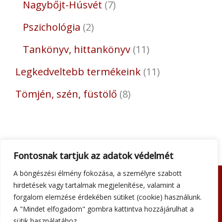
Nagybőjt-Húsvét
7
Pszichológia
2
Tankönyv, hittankönyv
11
Legkedveltebb termékeink
11
Tömjén, szén, füstölő
8
Fontosnak tartjuk az adatok védelmét
A böngészési élmény fokozása, a személyre szabott
hirdetések vagy tartalmak megjelenítése, valamint a
Adatkezelési tájékoztató
forgalom elemzése érdekében sütiket (cookie) használunk.
Általános szerződési feltételek
A "Mindet elfogadom" gombra kattintva hozzájárulhat a
Impresszum
sütik használatához.