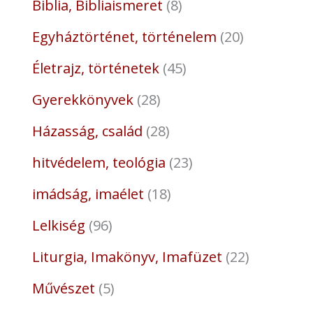
Biblia, Bibliaismeret
8
Egyháztörténet, történelem
20
Életrajz, történetek
45
Gyerekkönyvek
28
Házasság, család
28
hitvédelem, teológia
23
imádság, imaélet
18
Lelkiség
96
Liturgia, Imakönyv, Imafüzet
22
Művészet
5