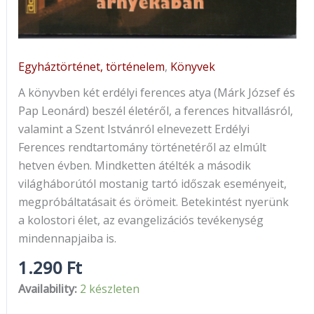
Egyháztörténet, történelem
,
Könyvek
A könyvben két erdélyi ferences atya (Márk József és
Pap Leonárd) beszél életéről, a ferences hitvallásról,
valamint a Szent Istvánról elnevezett Erdélyi
Ferences rendtartomány történetéről az elmúlt
hetven évben. Mindketten átélték a második
világháborútól mostanig tartó időszak eseményeit,
megpróbáltatásait és örömeit. Betekintést nyerünk
a kolostori élet, az evangelizációs tevékenység
mindennapjaiba is.
1.290
Ft
Availability:
2 készleten