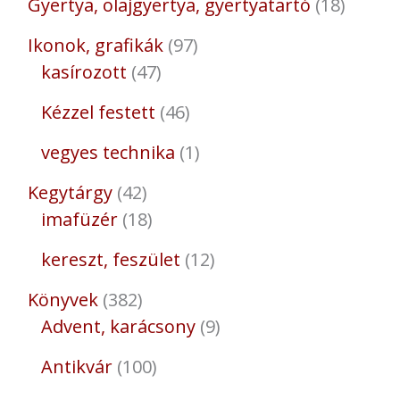
Gyertya, olajgyertya, gyertyatartó
18
Ikonok, grafikák
97
kasírozott
47
Kézzel festett
46
vegyes technika
1
Kegytárgy
42
imafüzér
18
kereszt, feszület
12
Könyvek
382
Advent, karácsony
9
Antikvár
100