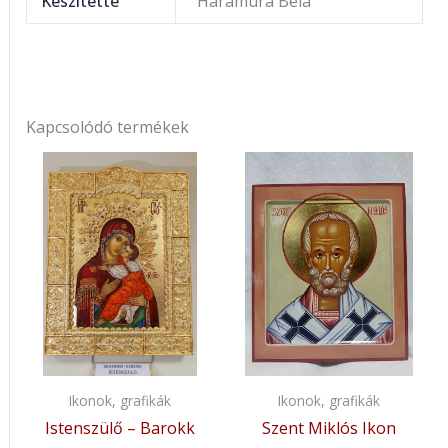
Készítette
Haramura Béla
Kapcsolódó termékek
Ikonok, grafikák
Ikonok, grafikák
Istenszülő – Barokk
Szent Miklós Ikon