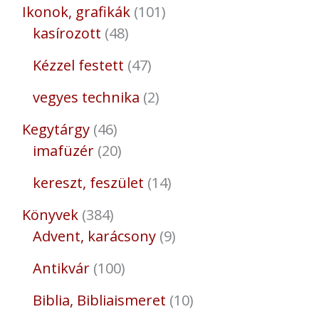
Ikonok, grafikák
101
kasírozott
48
Kézzel festett
47
vegyes technika
2
Kegytárgy
46
imafüzér
20
kereszt, feszület
14
Könyvek
384
Advent, karácsony
9
Antikvár
100
Biblia, Bibliaismeret
10