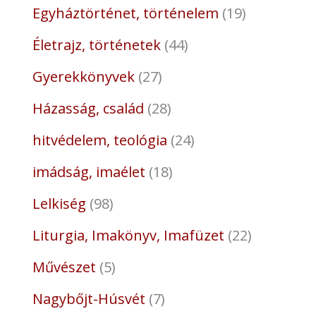
Egyháztörténet, történelem
19
Életrajz, történetek
44
Gyerekkönyvek
27
Házasság, család
28
hitvédelem, teológia
24
imádság, imaélet
18
Lelkiség
98
Liturgia, Imakönyv, Imafüzet
22
Művészet
5
Nagybőjt-Húsvét
7