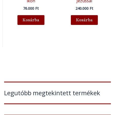
ikon
Jézussal
76.000
Ft
240.000
Ft
Kosárba
Kosárba
Legutóbb megtekintett termékek