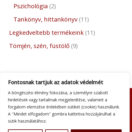
Pszichológia
2
Tankönyv, hittankönyv
11
Legkedveltebb termékeink
11
Tömjén, szén, füstölő
9
Fontosnak tartjuk az adatok védelmét
A böngészési élmény fokozása, a személyre szabott
hirdetések vagy tartalmak megjelenítése, valamint a
Adatkezelési tájékoztató
forgalom elemzése érdekében sütiket (cookie) használunk.
Általános szerződési feltételek
A "Mindet elfogadom" gombra kattintva hozzájárulhat a
Impresszum
sütik használatához.
Szállítási információk