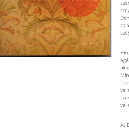
szem
szé
Dén
sajá
szé
Hitü
egé
aka
Mir
csak
val
sze
vall
Az 