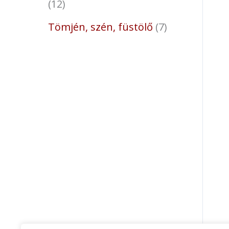
12
Tömjén, szén, füstölő
7