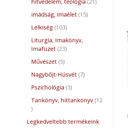
hitvédelem, teológia
21
imádság, imaélet
15
Lelkiség
103
Liturgia, Imakönyv,
Imafüzet
23
Művészet
5
Nagybőjt-Húsvét
7
Pszichológia
3
Tankönyv, hittankönyv
12
Legkedveltebb termékeink