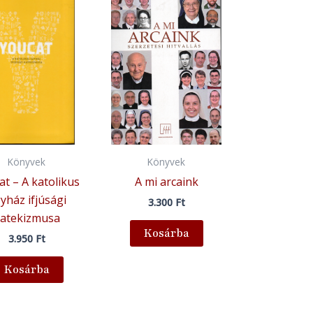
Könyvek
Könyvek
at – A katolikus
A mi arcaink
yház ifjúsági
3.300
Ft
atekizmusa
Kosárba
3.950
Ft
Kosárba