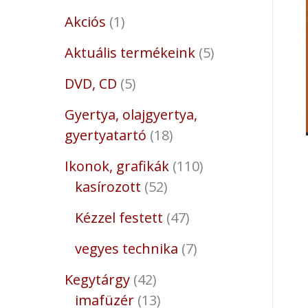
Akciós
1
Aktuális termékeink
5
DVD, CD
5
Gyertya, olajgyertya,
gyertyatartó
18
Ikonok, grafikák
110
kasírozott
52
Kézzel festett
47
vegyes technika
7
Kegytárgy
42
imafüzér
13