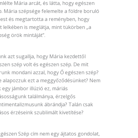
lélte Mária arcát, és látta, hogy egészen
p. Mária szépsége felemelte a földre boruló
est és megtartotta a reményben, hogy
t lelkében is meglátja, mint tükörben „a
pség örök mintáját”.
nk azt sugallja, hogy Mária kezdettől
szen szép volt és egészen szép. De mit
runk mondani azzal, hogy Ő egészen szép?
e alapozzuk ezt a meggyőződésünket? Nem
 egy jámbor illúzió ez, máriás
lásosságunk találmánya, érzelgős
ntimentalizmusunk ábrándja? Talán csak
ásos érzéseink szublimált kivetítése?
Egészen Szép cím nem egy ájtatos gondolat,