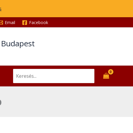
szép
s
mennyiség
Email
Facebook
t Budapest
Search
for:
p