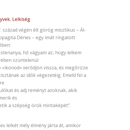
yvek
,
Lelkiség
ysztof
s:
. század végén élt görög misztikus – Ál-
szen
opagita Dénes – egy imát ringatott
p
ében:
nyiség
 Istenanya, hő vágyam az, hogy lelkem
rében szüntelenül
e »ikonod« verődjön vissza, és megőrizze
tisztának az idők végezetéig. Emeld fel a
re
ulókat és adj reményt azoknak, akik
merik és
etik a szépség örök mintaképét”.
s lelkét mély élmény járta át, amikor