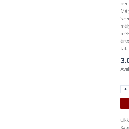
nem
Mély
Szen
mél
mél
érte
talá
3.
Avai
+
-
Cik
Kate