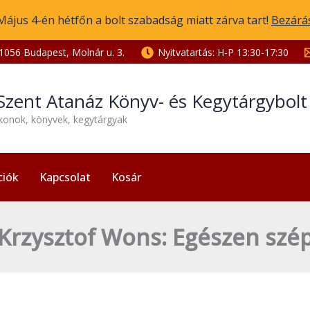
Május 4-én hétfőn a bolt szabadság miatt zárva tart!
Bezárá
1056 Budapest, Molnár u. 3.
Nyitvatartás: H-P 13:30-17:30
Szent Atanáz Könyv- és Kegytárgybol
ikonok, könyvek, kegytárgyak
ciók
Kapcsolat
Kosár
Krzysztof Wons: Egészen szé