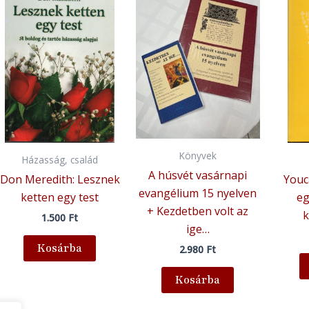
Könyvek
Házasság, család
A húsvét vasárnapi
Don Meredith: Lesznek
Youc
evangélium 15 nyelven
ketten egy test
eg
+ Kezdetben volt az
k
1.500
Ft
ige…
Kosárba
2.980
Ft
Kosárba