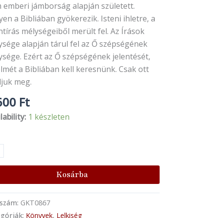
 emberi jámborság alapján született.
en a Bibliában gyökerezik. Isteni ihletre, a
tírás mélységeiből merült fel. Az Írások
ysége alapján tárul fel az Ő szépségének
ysége. Ezért az Ő szépségének jelentését,
lmét a Bibliában kell keresnünk. Csak ott
ljuk meg.
600
Ft
lability:
1 készleten
Kosárba
kszám:
GKT0867
góriák:
Könyvek
,
Lelkiség