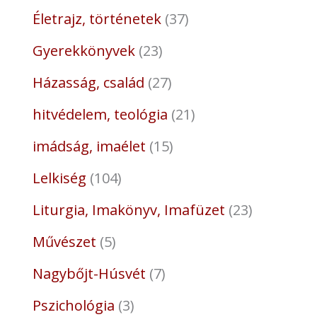
Életrajz, történetek
37
Gyerekkönyvek
23
Házasság, család
27
hitvédelem, teológia
21
imádság, imaélet
15
Lelkiség
104
Liturgia, Imakönyv, Imafüzet
23
Művészet
5
Nagybőjt-Húsvét
7
Pszichológia
3