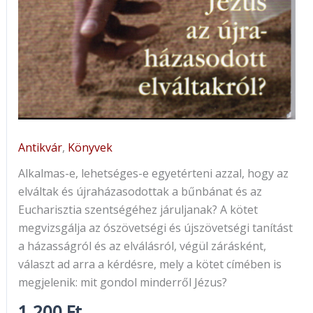
Antikvár
,
Könyvek
Alkalmas-e, lehetséges-e egyetérteni azzal, hogy az
elváltak és újraházasodottak a bűnbánat és az
Eucharisztia szentségéhez járuljanak? A kötet
megvizsgálja az ószövetségi és újszövetségi tanítást
a házasságról és az elválásról, végül zárásként,
választ ad arra a kérdésre, mely a kötet címében is
megjelenik: mit gondol minderről Jézus?
1.200
Ft