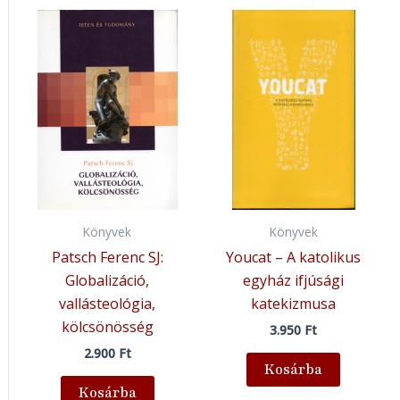
Könyvek
Könyvek
Patsch Ferenc SJ:
Youcat – A katolikus
Globalizáció,
egyház ifjúsági
vallásteológia,
katekizmusa
kölcsönösség
3.950
Ft
2.900
Ft
Kosárba
Kosárba