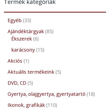
Termék kategóriák
Egyéb
33
Ajándéktárgyak
85
Ékszerek
6
karácsony
15
Akciós
1
Aktuális termékeink
5
DVD, CD
5
Gyertya, olajgyertya, gyertyatartó
18
Ikonok, grafikák
110