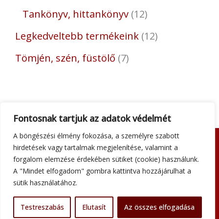
Tankönyv, hittankönyv
12
Legkedveltebb termékeink
12
Tömjén, szén, füstölő
7
Fontosnak tartjuk az adatok védelmét
A böngészési élmény fokozása, a személyre szabott
hirdetések vagy tartalmak megjelenítése, valamint a
Adatkezelési tájékoztató
forgalom elemzése érdekében sütiket (cookie) használunk.
Általános szerződési feltételek
A "Mindet elfogadom" gombra kattintva hozzájárulhat a
Impresszum
sütik használatához.
Szállítási információk
Kapcsolat
Testreszabás
Elutasít
Az összes elfogadása