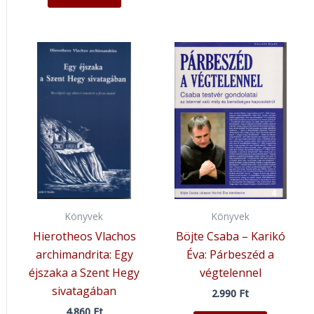
Könyvek
Könyvek
Hierotheos Vlachos
Böjte Csaba – Karikó
archimandrita: Egy
Éva: Párbeszéd a
éjszaka a Szent Hegy
végtelennel
sivatagában
2.990
Ft
4.860
Ft