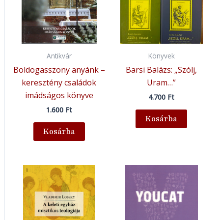
Antikvár
Könyvek
Boldogasszony anyánk –
Barsi Balázs: „Szólj,
keresztény családok
Uram…”
imádságos könyve
4.700
Ft
1.600
Ft
Kosárba
Kosárba