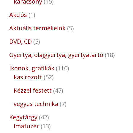
karácsony
15
Akciós
1
Aktuális termékeink
5
DVD, CD
5
Gyertya, olajgyertya, gyertyatartó
18
Ikonok, grafikák
110
kasírozott
52
Kézzel festett
47
vegyes technika
7
Kegytárgy
42
imafüzér
13