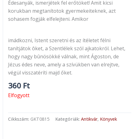
Édesanyák, ismerjétek fel erőtöket! Amit kicsi
korukban megtanítotok gyermekeiteknek, azt
sohasem fogják elfelejteni. Amikor
imádkozni, Istent szeretni és az ítéletet félni
tanítjátok ôket, a Szentlélek szól ajkatokról. Lehet,
hogy nagy bûnösökké válnak, mint Ágoston, de
Jézus édes neve, amely a szívükben van elrejtve,
végül visszatéríti majd őket.
360
Ft
Elfogyott
Cikkszám:
GKT0815
Kategóriák:
Antikvár
,
Könyvek