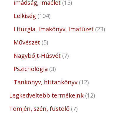
imádság, imaélet
15
Lelkiség
104
Liturgia, Imakönyv, Imafüzet
23
Művészet
5
Nagybőjt-Húsvét
7
Pszichológia
3
Tankönyv, hittankönyv
12
Legkedveltebb termékeink
12
Tömjén, szén, füstölő
7