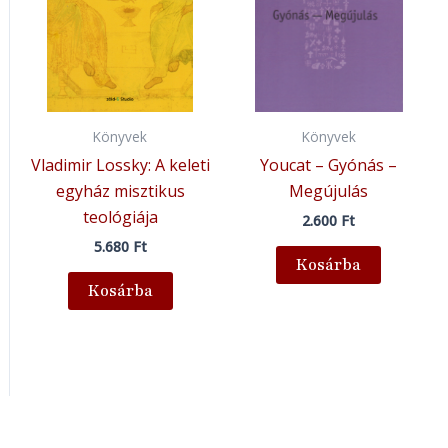
Könyvek
Könyvek
Vladimir Lossky: A keleti
Youcat – Gyónás –
egyház misztikus
Megújulás
teológiája
2.600
Ft
5.680
Ft
Kosárba
Kosárba