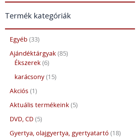
Termék kategóriák
Egyéb
33
Ajándéktárgyak
85
Ékszerek
6
karácsony
15
Akciós
1
Aktuális termékeink
5
DVD, CD
5
Gyertya, olajgyertya, gyertyatartó
18