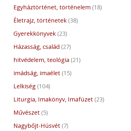
Egyháztörténet, történelem
18
Életrajz, történetek
38
Gyerekkönyvek
23
Házasság, család
27
hitvédelem, teológia
21
imádság, imaélet
15
Lelkiség
104
Liturgia, Imakönyv, Imafüzet
23
Művészet
5
Nagybőjt-Húsvét
7