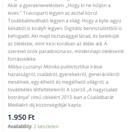
Akár a gyereknevelésben. „Hogy ki ne hűljön a
leves.” Traccsparti legyen az asztal körül.
Továbbálmodható legyen a világ. Hogy a byte-agyú
békából is királyfi legyen. Digitális bennszülöttből is
befogadó. Aki majd tisztasággal lázad, és belebújik
az ölelésbe, mint kicsi korában az áldás alá. A
szeretet örök paradoxona ez, mindennapi öleléseink
forrásvidéke.
Miklya Luzsányi Mónika
publicisztikai írásai
házasságról, családról, gyerekekről, generációkról
mesélnek, egy élhető és megélhető világról, a
továbbélés létfeltételeiről. A szerző „A nagycsalád
botránya” című cikkéért 2013-ban a Családbarát
Médiáért-díj közönségdíját kapta.
1.950
Ft
Availability:
2 készleten