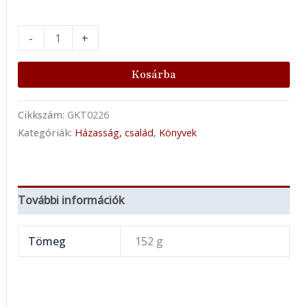
-
+
Kosárba
Cikkszám:
GKT0226
Kategóriák:
Házasság, család
,
Könyvek
További információk
Tömeg
152 g