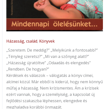
Házasság, család
,
Könyvek
„Szeretem. De meddig?” „Melyikünk a fontosabb?”
„Tényleg szeretsz?” „Mi van a szőnyeg alatt?”
„Házasság újratöltve” „Odaadás és elengedés”
„Rendben. De hogyan?”
Kérdések és válaszok – válogatás a könyv címei,
alcímei közül. Már ebből is kiderül, hogy nem könnyű
műfaj a házasság. Nem krízismentes. Ám a krízisek
ezért vannak, hogy a személyiség, a kapcsolat új
fejlődési szakaszba léphessen, elengedve és
meghaladva korábbi önmagát.