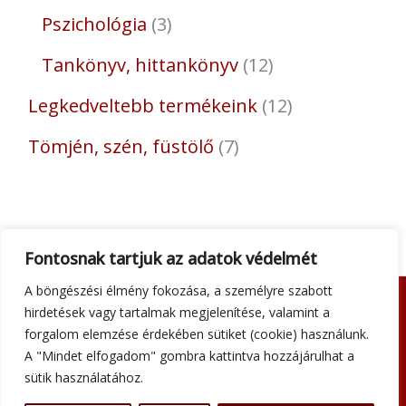
Pszichológia
3
Tankönyv, hittankönyv
12
Legkedveltebb termékeink
12
Tömjén, szén, füstölő
7
Fontosnak tartjuk az adatok védelmét
A böngészési élmény fokozása, a személyre szabott
hirdetések vagy tartalmak megjelenítése, valamint a
Adatkezelési tájékoztató
forgalom elemzése érdekében sütiket (cookie) használunk.
Általános szerződési feltételek
A "Mindet elfogadom" gombra kattintva hozzájárulhat a
Impresszum
sütik használatához.
Szállítási információk