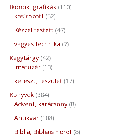
Ikonok, grafikák
110
kasírozott
52
Kézzel festett
47
vegyes technika
7
Kegytárgy
42
imafüzér
13
kereszt, feszület
17
Könyvek
384
Advent, karácsony
8
Antikvár
108
Biblia, Bibliaismeret
8