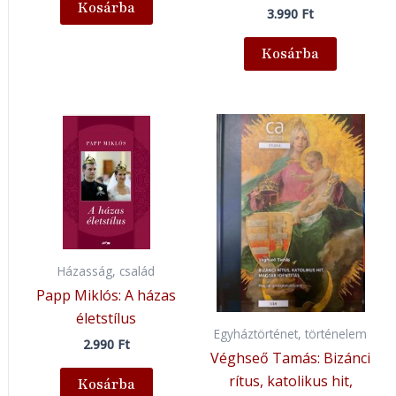
Kosárba
3.990
Ft
Kosárba
Házasság, család
Papp Miklós: A házas
életstílus
Egyháztörténet, történelem
2.990
Ft
Véghseő Tamás: Bizánci
rítus, katolikus hit,
Kosárba