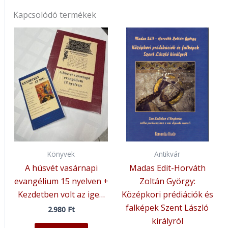
Kapcsolódó termékek
Könyvek
Antikvár
A húsvét vasárnapi
Madas Edit-Horváth
evangélium 15 nyelven +
Zoltán György:
Kezdetben volt az ige…
Középkori prédiációk és
falképek Szent László
2.980
Ft
királyról