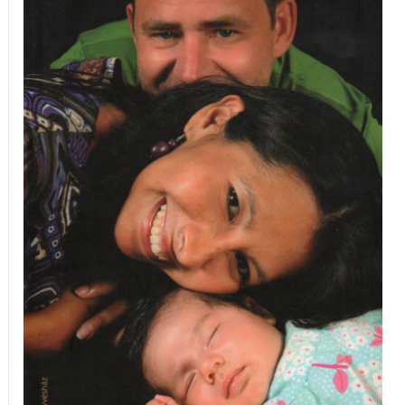
Mindennapi
ölelésünket...
mennyiség