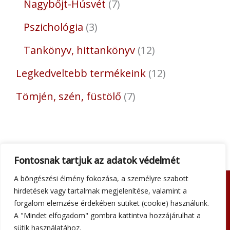
Nagybőjt-Húsvét
7
Pszichológia
3
Tankönyv, hittankönyv
12
Legkedveltebb termékeink
12
Tömjén, szén, füstölő
7
Fontosnak tartjuk az adatok védelmét
A böngészési élmény fokozása, a személyre szabott
hirdetések vagy tartalmak megjelenítése, valamint a
Adatkezelési tájékoztató
forgalom elemzése érdekében sütiket (cookie) használunk.
Általános szerződési feltételek
A "Mindet elfogadom" gombra kattintva hozzájárulhat a
Impresszum
sütik használatához.