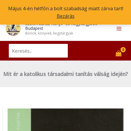
a
Skip
Május 4-én hétfőn a bolt szabadság miatt zárva tart!
katolikus
to
Bezárás
társadalmi
content
1
3
5
6
3
5
4
1
1
1
1
5
3
4
8
7
2
1
7
1
2
1
8
5
8
7
3
2
1
1
1
2
1
Main
tanítás
Szent Atanáz Könyv- és Kegytárgybolt
Budapest
t
3
t
t
8
t
2
3
0
0
5
2
t
7
5
t
3
1
t
7
7
5
t
t
t
t
7
1
2
2
8
3
8
válság
Men
ikonok, könyvek, kegytárgyak
e
t
e
e
3
e
t
t
4
8
t
t
e
t
t
e
t
0
e
t
t
t
e
e
e
e
t
t
t
t
t
t
t
idején?
r
e
r
r
t
r
e
e
t
t
e
e
r
e
e
r
e
t
r
e
e
e
r
r
r
r
e
e
e
e
e
e
e
mennyiség
Search
for:
m
r
m
m
e
m
r
r
e
e
r
r
m
r
r
m
r
e
m
r
r
r
m
m
m
m
r
r
r
r
r
r
r
é
m
é
é
r
é
m
m
r
r
m
m
é
m
m
é
m
r
é
m
m
m
é
é
é
é
m
m
m
m
m
m
m
k
é
k
k
m
k
é
é
m
m
é
é
k
é
é
k
é
m
k
é
é
é
k
k
k
k
é
é
é
é
é
é
é
Mit ér a katolikus társadalmi tanítás válság idején?
k
é
k
k
é
é
k
k
k
k
k
é
k
k
k
k
k
k
k
k
k
k
k
k
k
k
Mit
ér
a