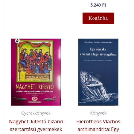
5.240
Ft
Kosárba
Gyerekkönyvek
Könyvek
Nagyheti kifestő bizánci
Hierotheos Vlachos
szertartású gyermekek
archimandrita: Egy