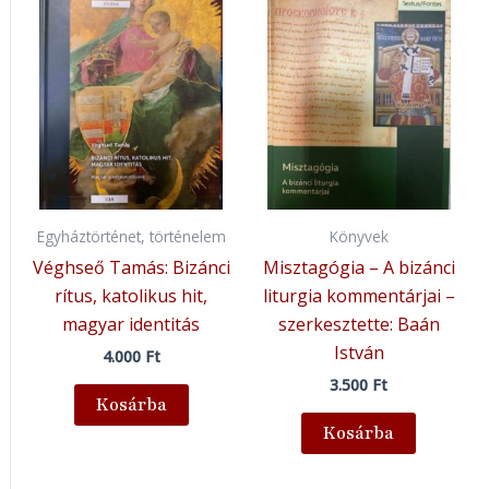
Egyháztörténet, történelem
Könyvek
Véghseő Tamás: Bizánci
Misztagógia – A bizánci
rítus, katolikus hit,
liturgia kommentárjai –
magyar identitás
szerkesztette: Baán
István
4.000
Ft
3.500
Ft
Kosárba
Kosárba