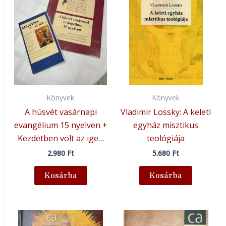
Könyvek
Könyvek
A húsvét vasárnapi
Vladimir Lossky: A keleti
evangélium 15 nyelven +
egyház misztikus
Kezdetben volt az ige…
teológiája
2.980
Ft
5.680
Ft
Kosárba
Kosárba