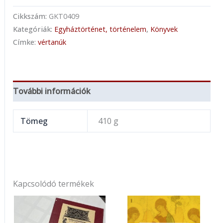
Cikkszám:
GKT0409
Kategóriák:
Egyháztörténet, történelem
,
Könyvek
Címke:
vértanúk
További információk
Tömeg
410 g
Kapcsolódó termékek