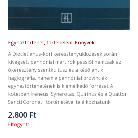
Egyháztörténet, történelem
,
Könyvek
A Diocletianus-kori keresztényüldözések során
kivégzett pannóniai mártírok passiói nemcsak az
ókeresztény szentkultusz és a késő antik
hagiográfia, hanem a pannóniai provinciák
egyháztörténetének is kiemelkedő forrásai. A
kötetben Ireneus, Synerotas, Quirinus és a Quattor
Sancti Coronati történetével találkozhatunk.
2.800
Ft
Elfogyott