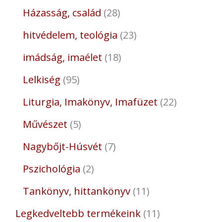
Házasság, család
28
hitvédelem, teológia
23
imádság, imaélet
18
Lelkiség
95
Liturgia, Imakönyv, Imafüzet
22
Művészet
5
Nagybőjt-Húsvét
7
Pszichológia
2
Tankönyv, hittankönyv
11
Legkedveltebb termékeink
11