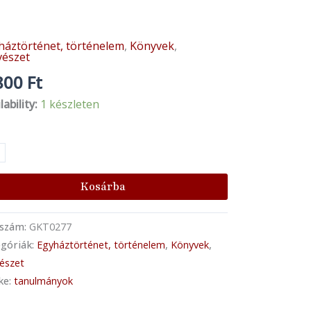
háztörténet, történelem
,
Könyvek
,
ymihályi
észet
a:
800
Ft
edés
lability:
1 készleten
k
ékezet
nyiség
Kosárba
kszám:
GKT0277
góriák:
Egyháztörténet, történelem
,
Könyvek
,
észet
ke:
tanulmányok