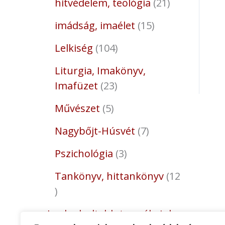
hitvédelem, teológia
21
imádság, imaélet
15
Lelkiség
104
Liturgia, Imakönyv,
Imafüzet
23
Művészet
5
Nagybőjt-Húsvét
7
Pszichológia
3
Tankönyv, hittankönyv
12
Legkedveltebb termékeink