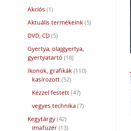
Akciós
1
Aktuális termékeink
5
DVD, CD
5
Gyertya, olajgyertya,
gyertyatartó
18
Ikonok, grafikák
110
kasírozott
52
Kézzel festett
47
vegyes technika
7
Kegytárgy
42
imafüzér
13