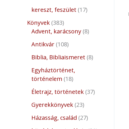
kereszt, feszület
17
Könyvek
383
Advent, karácsony
8
Antikvár
108
Biblia, Bibliaismeret
8
Egyháztörténet,
történelem
18
Életrajz, történetek
37
Gyerekkönyvek
23
Házasság, család
27