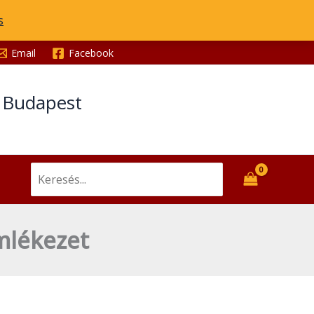
és
s
örök
emlékezet
Email
Facebook
mennyiség
t Budapest
Search
for:
mlékezet