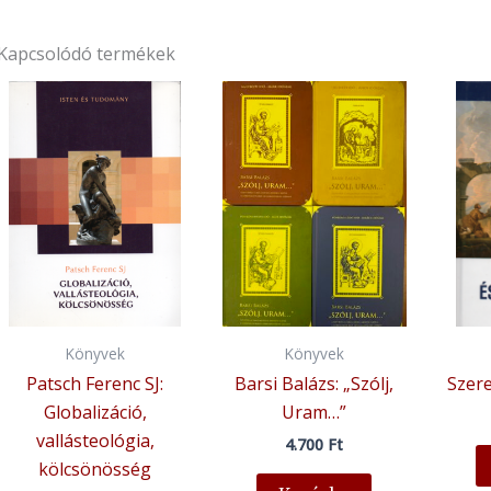
Kapcsolódó termékek
Könyvek
Könyvek
Patsch Ferenc SJ:
Barsi Balázs: „Szólj,
Szere
Globalizáció,
Uram…”
vallásteológia,
4.700
Ft
kölcsönösség