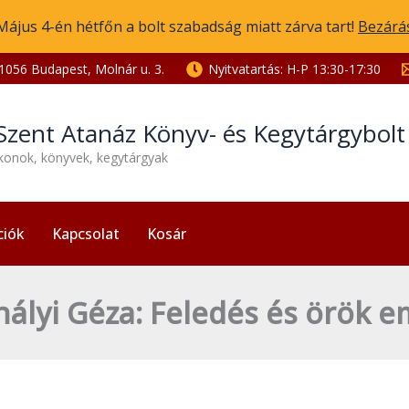
Május 4-én hétfőn a bolt szabadság miatt zárva tart!
Bezárá
1056 Budapest, Molnár u. 3.
Nyitvatartás: H-P 13:30-17:30
Szent Atanáz Könyv- és Kegytárgybol
ikonok, könyvek, kegytárgyak
ciók
Kapcsolat
Kosár
ályi Géza: Feledés és örök e