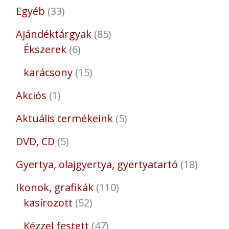
Egyéb
33
Ajándéktárgyak
85
Ékszerek
6
karácsony
15
Akciós
1
Aktuális termékeink
5
DVD, CD
5
Gyertya, olajgyertya, gyertyatartó
18
Ikonok, grafikák
110
kasírozott
52
Kézzel festett
47