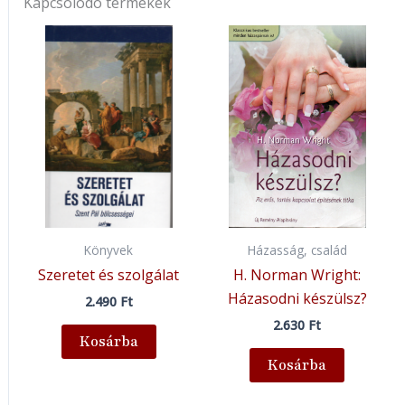
Kapcsolódó termékek
Könyvek
Házasság, család
Szeretet és szolgálat
H. Norman Wright:
Házasodni készülsz?
2.490
Ft
2.630
Ft
Kosárba
Kosárba