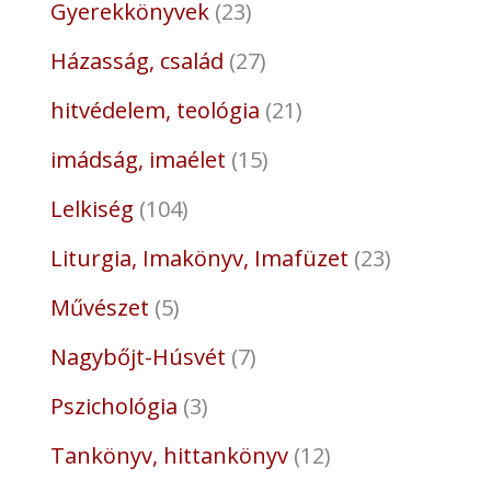
Gyerekkönyvek
23
Házasság, család
27
hitvédelem, teológia
21
imádság, imaélet
15
Lelkiség
104
Liturgia, Imakönyv, Imafüzet
23
Művészet
5
Nagybőjt-Húsvét
7
Pszichológia
3
Tankönyv, hittankönyv
12