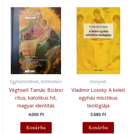
Egyháztörténet, történelem
Könyvek
Véghseő Tamás: Bizánci
Vladimir Lossky: A keleti
rítus, katolikus hit,
egyház misztikus
magyar identitás
teológiája
4.000
Ft
5.680
Ft
Kosárba
Kosárba