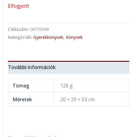
Elfogyott
Cikkszám:
GKT0549
Kategóriák:
Gyerekkönyvek
,
Könyvek
További információk
Tömeg
126 g
Méretek
20 × 20 × 03 cm