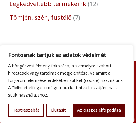
Legkedveltebb termékeink
12
Tömjén, szén, füstölő
7
Fontosnak tartjuk az adatok védelmét
A böngészési élmény fokozása, a személyre szabott
hirdetések vagy tartalmak megjelenítése, valamint a
Adatkezelési tájékoztató
forgalom elemzése érdekében sütiket (cookie) használunk.
Általános szerződési feltételek
A "Mindet elfogadom" gombra kattintva hozzájárulhat a
Impresszum
sütik használatához.
Szállítási információk
Kapcsolat
Testreszabás
Elutasít
Az összes elfogadása
Minden jog fenntartva © 2026 Szent Atanáz Könyv- és Kegytárgybolt
Budapest