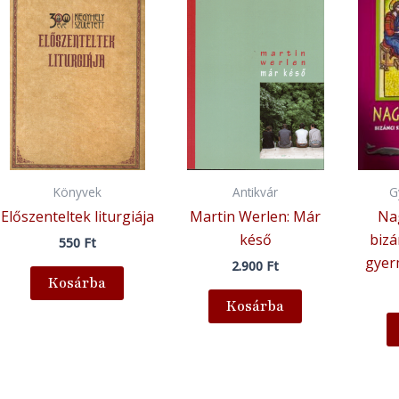
Könyvek
Antikvár
G
Előszenteltek liturgiája
Martin Werlen: Már
Nag
késő
bizá
550
Ft
gyer
2.900
Ft
Kosárba
Kosárba