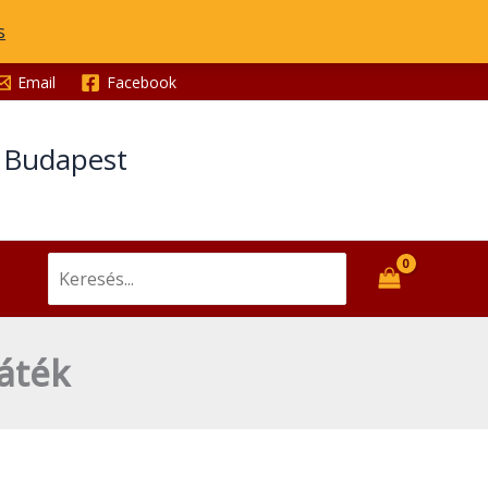
s
Email
Facebook
t Budapest
Search
for:
játék