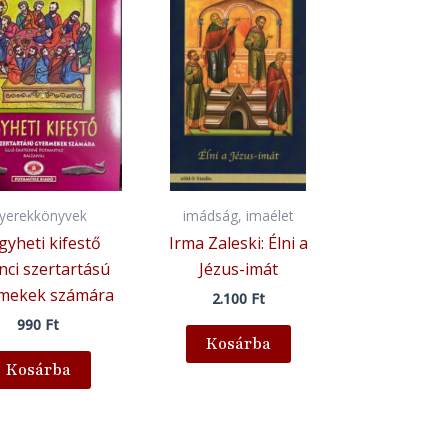
yerekkönyvek
imádság, imaélet
yheti kifestő
Irma Zaleski: Élni a
nci szertartású
Jézus-imát
mekek számára
2.100
Ft
990
Ft
Kosárba
Kosárba