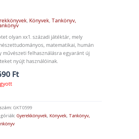
rekkönyvek
,
Könyvek
,
Tankönyv,
tankönyv
tet olyan xx1. századi játéktár, mely
mészettudományos, matematikai, humán
y művészeti felhasználásra egyaránt új
teket nyújt használóinak.
690
Ft
ogyott
kszám:
GKT0599
góriák:
Gyerekkönyvek
,
Könyvek
,
Tankönyv,
ankönyv