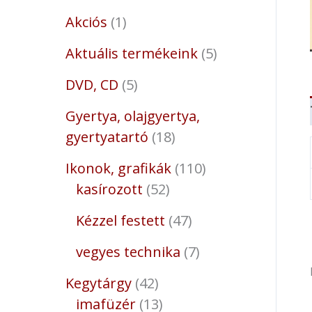
Akciós
1
Aktuális termékeink
5
DVD, CD
5
Gyertya, olajgyertya,
gyertyatartó
18
Ikonok, grafikák
110
kasírozott
52
Kézzel festett
47
vegyes technika
7
Kegytárgy
42
imafüzér
13