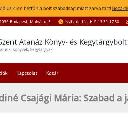
Május 4-én hétfőn a bolt szabadság miatt zárva tart!
Bezárá
1056 Budapest, Molnár u. 3.
Nyitvatartás: H-P 13:30-17:30
Szent Atanáz Könyv- és Kegytárgybol
ikonok, könyvek, kegytárgyak
ciók
Kapcsolat
Kosár
iné Csajági Mária: Szabad a 