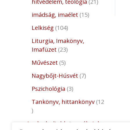
hitvédelem, teológia
21
imádság, imaélet
15
Lelkiség
104
Liturgia, Imakönyv,
Imafüzet
23
Művészet
5
Nagybőjt-Húsvét
7
Pszichológia
3
Tankönyv, hittankönyv
12
Legkedveltebb termékeink