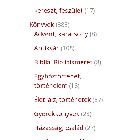
kereszt, feszület
17
Könyvek
383
Advent, karácsony
8
Antikvár
108
Biblia, Bibliaismeret
8
Egyháztörténet,
történelem
18
Életrajz, történetek
37
Gyerekkönyvek
23
Házasság, család
27