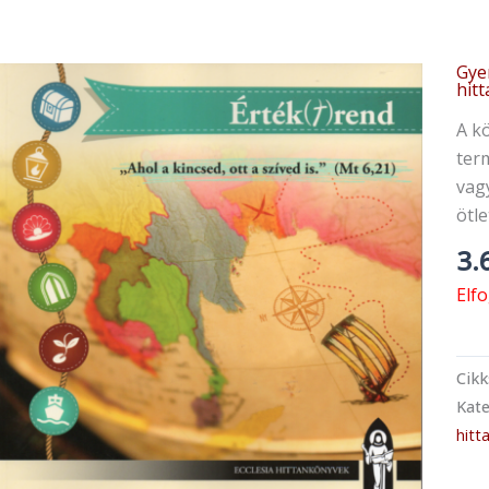
Gye
hit
A kö
ter
vag
ötle
3.
Elf
Cik
Kate
hitt