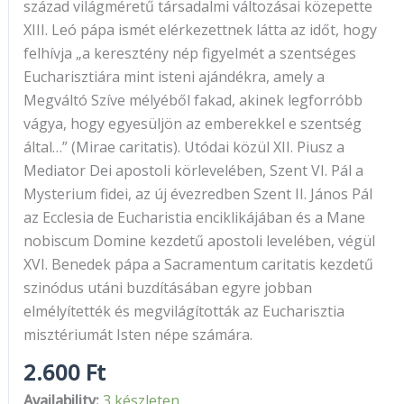
század világméretű társadalmi változásai közepette
XIII. Leó pápa ismét elérkezettnek látta az időt, hogy
felhívja „a keresztény nép figyelmét a szentséges
Eucharisztiára mint isteni ajándékra, amely a
Megváltó Szíve mélyéből fakad, akinek legforróbb
vágya, hogy egyesüljön az emberekkel e szentség
által…” (Mirae caritatis). Utódai közül XII. Piusz a
Mediator Dei apostoli körlevelében, Szent VI. Pál a
Mysterium fidei, az új évezredben Szent II. János Pál
az Ecclesia de Eucharistia enciklikájában és a Mane
nobiscum Domine kezdetű apostoli levelében, végül
XVI. Benedek pápa a Sacramentum caritatis kezdetű
szinódus utáni buzdításában egyre jobban
elmélyítették és megvilágították az Eucharisztia
misztériumát Isten népe számára.
2.600
Ft
Availability:
3 készleten