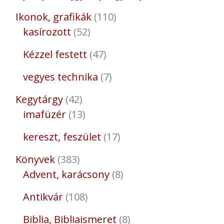
Ikonok, grafikák
110
kasírozott
52
Kézzel festett
47
vegyes technika
7
Kegytárgy
42
imafüzér
13
kereszt, feszület
17
Könyvek
383
Advent, karácsony
8
Antikvár
108
Biblia, Bibliaismeret
8