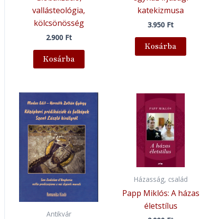
vallásteológia,
katekizmusa
kölcsönösség
3.950
Ft
2.900
Ft
Kosárba
Kosárba
Házasság, család
Papp Miklós: A házas
életstílus
Antikvár