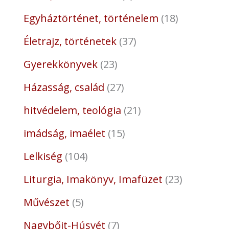
Egyháztörténet, történelem
18
Életrajz, történetek
37
Gyerekkönyvek
23
Házasság, család
27
hitvédelem, teológia
21
imádság, imaélet
15
Lelkiség
104
Liturgia, Imakönyv, Imafüzet
23
Művészet
5
Nagybőjt-Húsvét
7