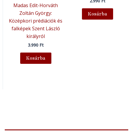
2.990
Ft
Madas Edit-Horváth
Zoltán György:
Kosárba
Középkori prédiációk és
falképek Szent László
királyról
3.990
Ft
Kosárba