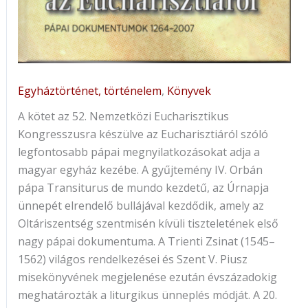
Egyháztörténet, történelem
,
Könyvek
A kötet az 52. Nemzetközi Eucharisztikus
Kongresszusra készülve az Eucharisztiáról szóló
legfontosabb pápai megnyilatkozásokat adja a
magyar egyház kezébe. A gyűjtemény IV. Orbán
pápa Transiturus de mundo kezdetű, az Úrnapja
ünnepét elrendelő bullájával kezdődik, amely az
Oltáriszentség szentmisén kívüli tiszteletének első
nagy pápai dokumentuma. A Trienti Zsinat (1545–
1562) világos rendelkezései és Szent V. Piusz
misekönyvének megjelenése ezután évszázadokig
meghatározták a liturgikus ünneplés módját. A 20.