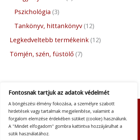
Pszichológia
3
Tankönyv, hittankönyv
12
Legkedveltebb termékeink
12
Tömjén, szén, füstölő
7
Fontosnak tartjuk az adatok védelmét
A böngészési élmény fokozása, a személyre szabott
hirdetések vagy tartalmak megjelenítése, valamint a
Adatkezelési tájékoztató
forgalom elemzése érdekében sütiket (cookie) használunk.
Általános szerződési feltételek
A "Mindet elfogadom" gombra kattintva hozzájárulhat a
Impresszum
sütik használatához.
Szállítási információk