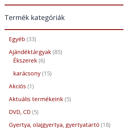
Termék kategóriák
Egyéb
33
Ajándéktárgyak
85
Ékszerek
6
karácsony
15
Akciós
1
Aktuális termékeink
5
DVD, CD
5
Gyertya, olajgyertya, gyertyatartó
18