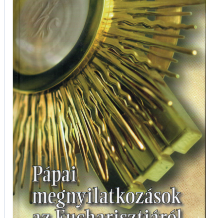
Eucharisztiáról
mennyiség