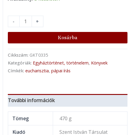
-
+
Kosárba
Cikkszám:
GKT0335
Kategóriák:
Egyháztörténet, történelem
,
Könyvek
Címkék:
eucharisztia
,
pápai írás
További információk
Tömeg
470 g
Kiadó
Szent István Társulat