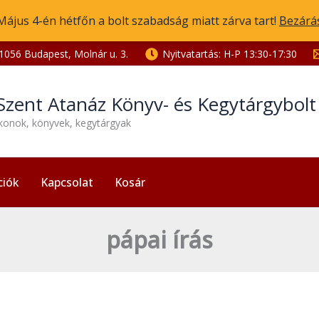
Május 4-én hétfőn a bolt szabadság miatt zárva tart!
Bezárá
1056 Budapest, Molnár u. 3.
Nyitvatartás: H-P 13:30-17:30
Szent Atanáz Könyv- és Kegytárgybol
ikonok, könyvek, kegytárgyak
ciók
Kapcsolat
Kosár
pápai írás