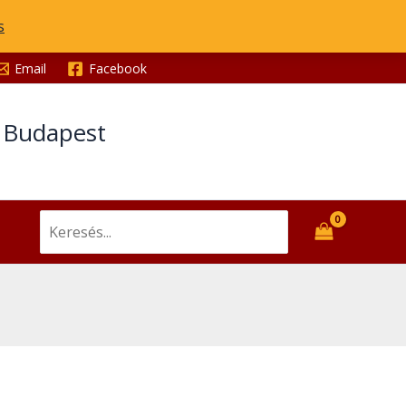
s
Email
Facebook
t Budapest
Search
for: