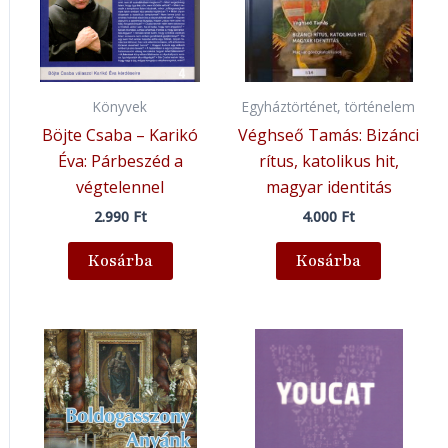
Könyvek
Egyháztörténet, történelem
Böjte Csaba – Karikó
Véghseő Tamás: Bizánci
Éva: Párbeszéd a
rítus, katolikus hit,
végtelennel
magyar identitás
2.990
Ft
4.000
Ft
Kosárba
Kosárba