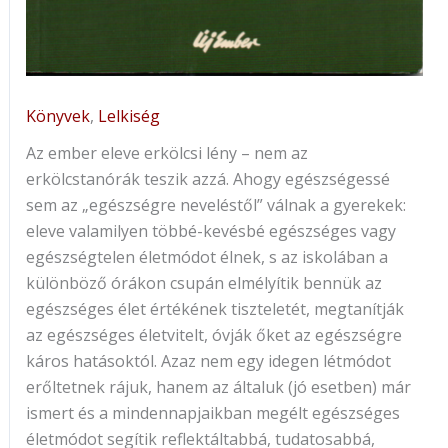
Könyvek
,
Lelkiség
Az ember eleve erkölcsi lény – nem az
erkölcstanórák teszik azzá. Ahogy egészségessé
sem az „egészségre neveléstől” válnak a gyerekek:
eleve valamilyen többé-kevésbé egészséges vagy
egészségtelen életmódot élnek, s az iskolában a
különböző órákon csupán elmélyítik bennük az
egészséges élet értékének tiszteletét, megtanítják
az egészséges életvitelt, óvják őket az egészségre
káros hatásoktól. Azaz nem egy idegen létmódot
erőltetnek rájuk, hanem az általuk (jó esetben) már
ismert és a mindennapjaikban megélt egészséges
életmódot segítik reflektáltabbá, tudatosabbá,