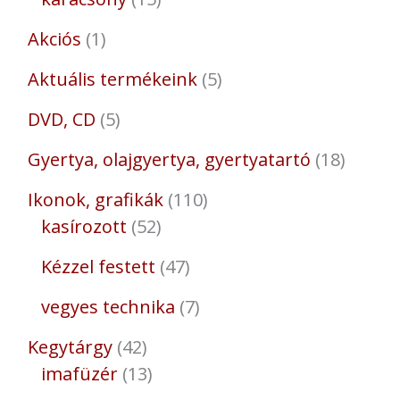
Akciós
1
Aktuális termékeink
5
DVD, CD
5
Gyertya, olajgyertya, gyertyatartó
18
Ikonok, grafikák
110
kasírozott
52
Kézzel festett
47
vegyes technika
7
Kegytárgy
42
imafüzér
13