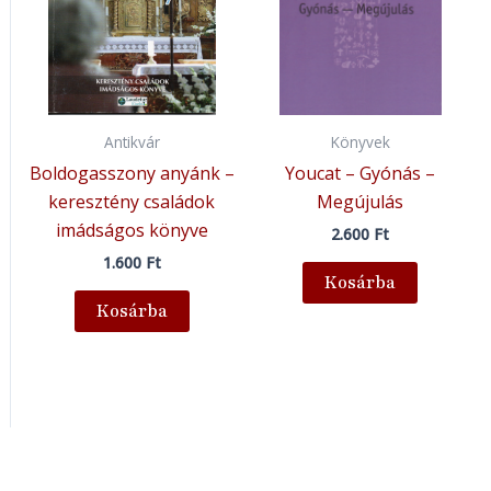
Antikvár
Könyvek
Boldogasszony anyánk –
Youcat – Gyónás –
keresztény családok
Megújulás
imádságos könyve
2.600
Ft
1.600
Ft
Kosárba
Kosárba