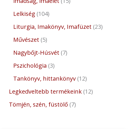
imádság, imaélet
15
Lelkiség
104
Liturgia, Imakönyv, Imafüzet
23
Művészet
5
Nagybőjt-Húsvét
7
Pszichológia
3
Tankönyv, hittankönyv
12
Legkedveltebb termékeink
12
Tömjén, szén, füstölő
7