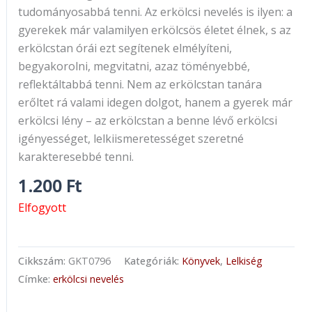
tudományosabbá tenni. Az erkölcsi nevelés is ilyen: a
gyerekek már valamilyen erkölcsös életet élnek, s az
erkölcstan órái ezt segítenek elmélyíteni,
begyakorolni, megvitatni, azaz töményebbé,
reflektáltabbá tenni. Nem az erkölcstan tanára
erőltet rá valami idegen dolgot, hanem a gyerek már
erkölcsi lény – az erkölcstan a benne lévő erkölcsi
igényességet, lelkiismeretességet szeretné
karakteresebbé tenni.
1.200
Ft
Elfogyott
Cikkszám:
GKT0796
Kategóriák:
Könyvek
,
Lelkiség
Címke:
erkölcsi nevelés