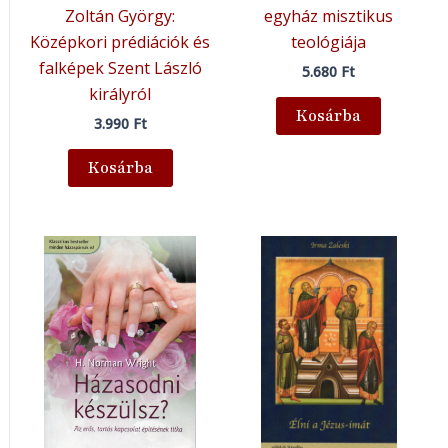
Zoltán György:
egyház misztikus
Középkori prédiációk és
teológiája
falképek Szent László
5.680
Ft
királyról
Kosárba
3.990
Ft
Kosárba