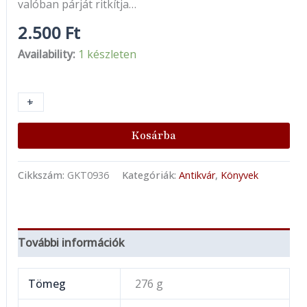
valóban párját ritkítja…
2.500
Ft
Availability:
1 készleten
+
-
Kosárba
Cikkszám:
GKT0936
Kategóriák:
Antikvár
,
Könyvek
További információk
Tömeg
276 g