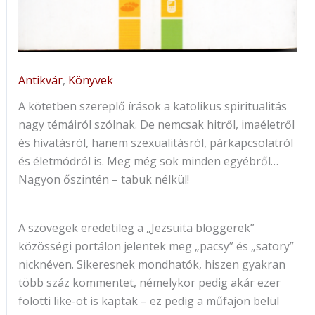
Antikvár
,
Könyvek
A kötetben szereplő írások a katolikus spiritualitás
nagy témáiról szólnak. De nemcsak hitről, imaéletről
és hivatásról, hanem szexualitásról, párkapcsolatról
és életmódról is. Meg még sok minden egyébről…
Nagyon őszintén – tabuk nélkül!
A szövegek eredetileg a „Jezsuita bloggerek”
közösségi portálon jelentek meg „pacsy” és „satory”
nicknéven. Sikeresnek mondhatók, hiszen gyakran
több száz kommentet, némelykor pedig akár ezer
fölötti like-ot is kaptak – ez pedig a műfajon belül