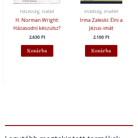
Házasság, család
imádság, imaélet
H. Norman Wright:
Irma Zaleski: Élni a
Házasodni készülsz?
Jézus-imát
2.630
Ft
2.100
Ft
Kosárba
Kosárba