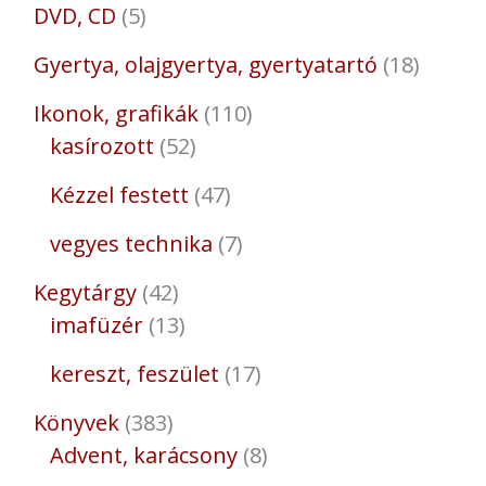
DVD, CD
5
Gyertya, olajgyertya, gyertyatartó
18
Ikonok, grafikák
110
kasírozott
52
Kézzel festett
47
vegyes technika
7
Kegytárgy
42
imafüzér
13
kereszt, feszület
17
Könyvek
383
Advent, karácsony
8