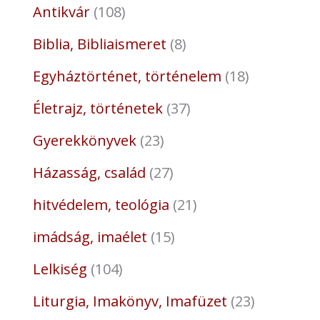
Antikvár
108
Biblia, Bibliaismeret
8
Egyháztörténet, történelem
18
Életrajz, történetek
37
Gyerekkönyvek
23
Házasság, család
27
hitvédelem, teológia
21
imádság, imaélet
15
Lelkiség
104
Liturgia, Imakönyv, Imafüzet
23