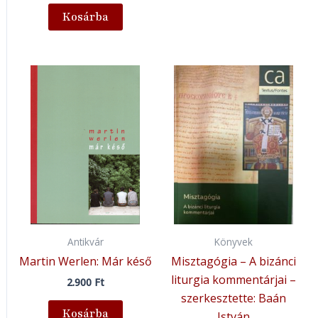
Kosárba
Antikvár
Könyvek
Martin Werlen: Már késő
Misztagógia – A bizánci
liturgia kommentárjai –
2.900
Ft
szerkesztette: Baán
Kosárba
István