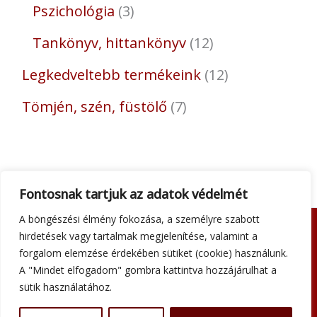
Pszichológia
3
Tankönyv, hittankönyv
12
Legkedveltebb termékeink
12
Tömjén, szén, füstölő
7
Fontosnak tartjuk az adatok védelmét
A böngészési élmény fokozása, a személyre szabott
hirdetések vagy tartalmak megjelenítése, valamint a
Adatkezelési tájékoztató
forgalom elemzése érdekében sütiket (cookie) használunk.
Általános szerződési feltételek
A "Mindet elfogadom" gombra kattintva hozzájárulhat a
Impresszum
sütik használatához.
Szállítási információk