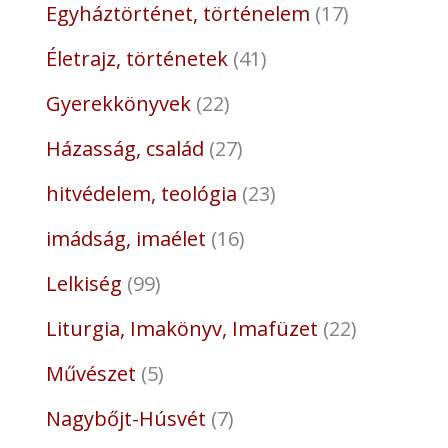
Egyháztörténet, történelem
17
Életrajz, történetek
41
Gyerekkönyvek
22
Házasság, család
27
hitvédelem, teológia
23
imádság, imaélet
16
Lelkiség
99
Liturgia, Imakönyv, Imafüzet
22
Művészet
5
Nagybőjt-Húsvét
7