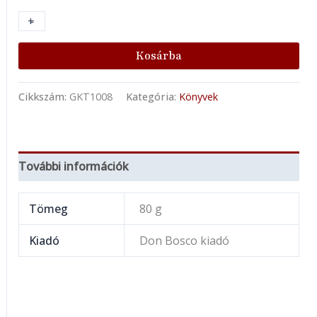
+
-
Kosárba
Cikkszám:
GKT1008
Kategória:
Könyvek
További információk
Tömeg
80 g
Kiadó
Don Bosco kiadó