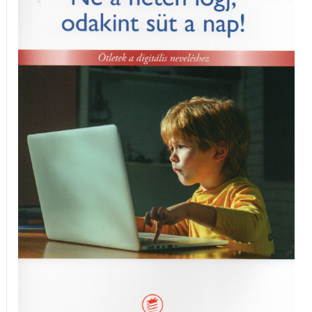
a
neten
lógj,
odakint
süt
a
nap!
mennyiség