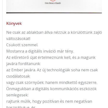
Könyvek
Ne csak az ablakban állva nézzük a körülöttünk zajló
változásokat!
Csukott szemmel.
Mostanra a digitális invázió már tény.
Az előretörő újat értelmeznünk kell, és a magunk
javára fordítanunk:
az Ember javára. Az új technológiák soha nem csak
csodálatosak
vagy csak szörnyűek: hanem mindkettő egyszerre.
Önmagukban a digitális kommunikációs eszközök
semlegesek:
rajtunk múlik, hogy pozitívan és nem negatívan
használjuk-e, és