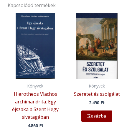
Kapcsolódó termékek
Könyvek
Könyvek
Hierotheos Vlachos
Szeretet és szolgálat
archimandrita: Egy
2.490
Ft
éjszaka a Szent Hegy
Kosárba
sivatagában
4.860
Ft