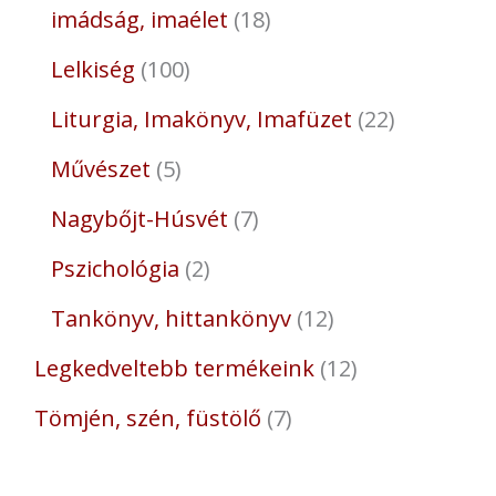
imádság, imaélet
18
Lelkiség
100
Liturgia, Imakönyv, Imafüzet
22
Művészet
5
Nagybőjt-Húsvét
7
Pszichológia
2
Tankönyv, hittankönyv
12
Legkedveltebb termékeink
12
Tömjén, szén, füstölő
7