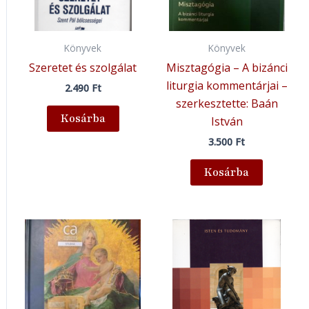
Könyvek
Könyvek
Szeretet és szolgálat
Misztagógia – A bizánci
liturgia kommentárjai –
2.490
Ft
szerkesztette: Baán
Kosárba
István
3.500
Ft
Kosárba