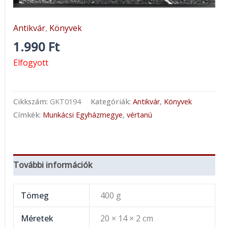
Antikvár
,
Könyvek
1.990
Ft
Elfogyott
Cikkszám:
GKT0194
Kategóriák:
Antikvár
,
Könyvek
Címkék:
Munkácsi Egyházmegye
,
vértanú
További információk
Tömeg
400 g
Méretek
20 × 14 × 2 cm