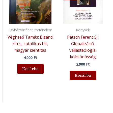
Egyháztörténet, történelem
Könyvek
Véghseő Tamás: Bizánci
Patsch Ferenc SJ:
rítus, katolikus hit,
Globalizáció,
magyar identitás
vallásteológia,
kölcsönösség
4.000
Ft
2.900
Ft
Kosárba
Kosárba