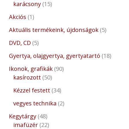
karácsony
15
Akciós
1
Aktuális termékeink, újdonságok
5
DVD, CD
5
Gyertya, olajgyertya, gyertyatartó
18
Ikonok, grafikák
90
kasírozott
50
Kézzel festett
34
vegyes technika
2
Kegytárgy
48
imafüzér
22