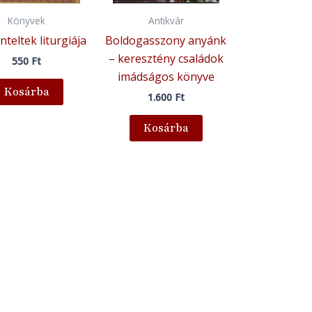
Könyvek
Antikvár
nteltek liturgiája
Boldogasszony anyánk
– keresztény családok
550
Ft
imádságos könyve
Kosárba
1.600
Ft
Kosárba