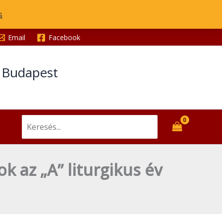
s
Email
Facebook
t Budapest
Search
for:
 az „A” liturgikus év