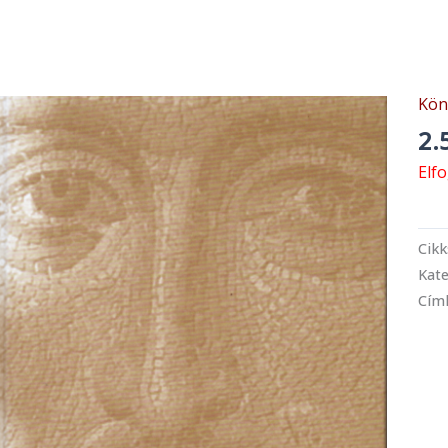
Kön
2.
Elf
Cik
Kate
Cím