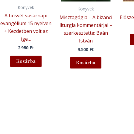
Könyvek
Könyvek
A húsvét vasárnapi
Misztagógia – A bizánci
Elősze
evangélium 15 nyelven
liturgia kommentárjai –
+ Kezdetben volt az
szerkesztette: Baán
ige…
István
2.980
Ft
3.500
Ft
Kosárba
Kosárba