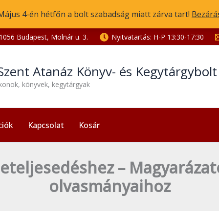
Május 4-én hétfőn a bolt szabadság miatt zárva tart!
Bezárá
1056 Budapest, Molnár u. 3.
Nyitvatartás: H-P 13:30-17:30
Szent Atanáz Könyv- és Kegytárgybol
ikonok, könyvek, kegytárgyak
ciók
Kapcsolat
Kosár
eteljesedéshez – Magyarázatok
olvasmányaihoz