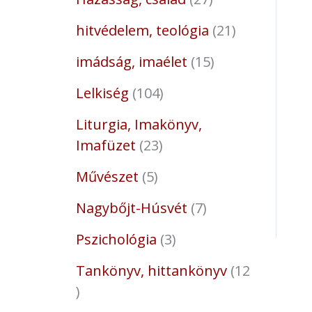
hitvédelem, teológia
21
imádság, imaélet
15
Lelkiség
104
Liturgia, Imakönyv,
Imafüzet
23
Művészet
5
Nagybőjt-Húsvét
7
Pszichológia
3
Tankönyv, hittankönyv
12