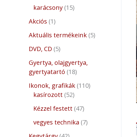
karácsony
15
Akciós
1
Aktuális termékeink
5
DVD, CD
5
Gyertya, olajgyertya,
gyertyatartó
18
Ikonok, grafikák
110
kasírozott
52
Kézzel festett
47
vegyes technika
7
Kegytárgy
42