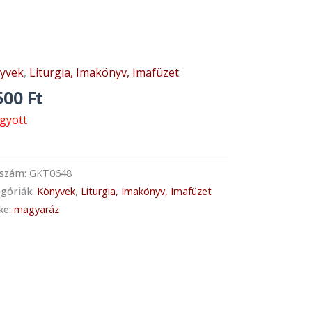
yvek
,
Liturgia, Imakönyv, Imafüzet
500
Ft
ogyott
kszám:
GKT0648
góriák:
Könyvek
,
Liturgia, Imakönyv, Imafüzet
ke:
magyaráz