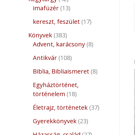
imafüzér
13
kereszt, feszület
17
Könyvek
383
Advent, karácsony
8
Antikvár
108
Biblia, Bibliaismeret
8
Egyháztörténet,
történelem
18
Életrajz, történetek
37
Gyerekkönyvek
23
Házasság, család
27