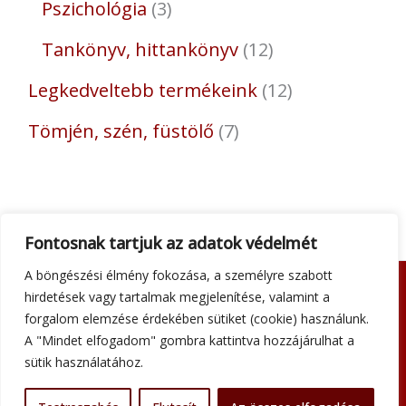
Pszichológia
3
Tankönyv, hittankönyv
12
Legkedveltebb termékeink
12
Tömjén, szén, füstölő
7
Fontosnak tartjuk az adatok védelmét
A böngészési élmény fokozása, a személyre szabott
hirdetések vagy tartalmak megjelenítése, valamint a
Adatkezelési tájékoztató
forgalom elemzése érdekében sütiket (cookie) használunk.
Általános szerződési feltételek
A "Mindet elfogadom" gombra kattintva hozzájárulhat a
Impresszum
sütik használatához.
Szállítási információk
Kapcsolat