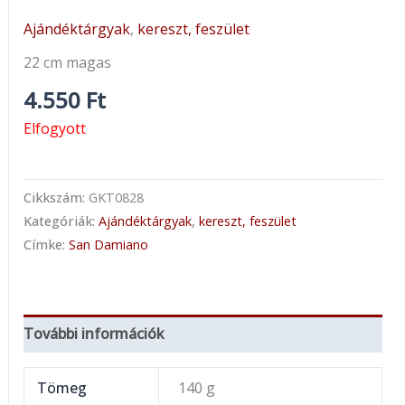
Ajándéktárgyak
,
kereszt, feszület
22 cm magas
4.550
Ft
Elfogyott
Cikkszám:
GKT0828
Kategóriák:
Ajándéktárgyak
,
kereszt, feszület
Címke:
San Damiano
További információk
Tömeg
140 g