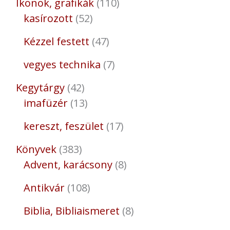
Ikonok, grafikák
110
kasírozott
52
Kézzel festett
47
vegyes technika
7
Kegytárgy
42
imafüzér
13
kereszt, feszület
17
Könyvek
383
Advent, karácsony
8
Antikvár
108
Biblia, Bibliaismeret
8