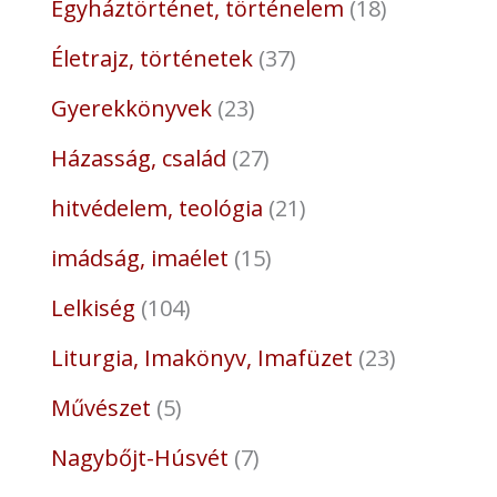
Egyháztörténet, történelem
18
Életrajz, történetek
37
Gyerekkönyvek
23
Házasság, család
27
hitvédelem, teológia
21
imádság, imaélet
15
Lelkiség
104
Liturgia, Imakönyv, Imafüzet
23
Művészet
5
Nagybőjt-Húsvét
7