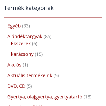
Termék kategóriák
Egyéb
33
Ajándéktárgyak
85
Ékszerek
6
karácsony
15
Akciós
1
Aktuális termékeink
5
DVD, CD
5
Gyertya, olajgyertya, gyertyatartó
18