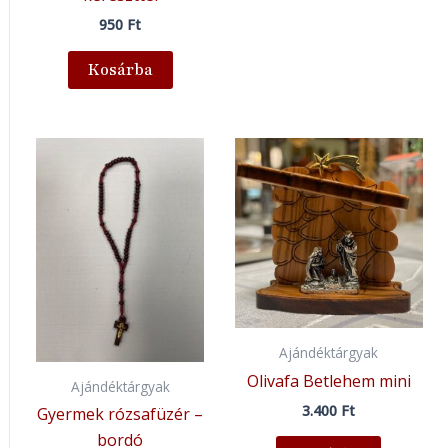
950
Ft
Kosárba
Ajándéktárgyak
Olivafa Betlehem mini
Ajándéktárgyak
3.400
Ft
Gyermek rózsafüzér –
bordó