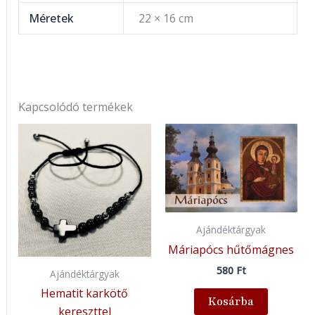
Méretek
22 × 16 cm
Kapcsolódó termékek
Ajándéktárgyak
Máriapócs hűtőmágnes
580
Ft
Ajándéktárgyak
Hematit karkötő
Kosárba
kereszttel