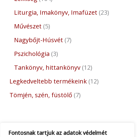
Liturgia, Imakönyv, Imafüzet
23
Művészet
5
Nagybőjt-Húsvét
7
Pszichológia
3
Tankönyv, hittankönyv
12
Legkedveltebb termékeink
12
Tömjén, szén, füstölő
7
Fontosnak tartjuk az adatok védelmét