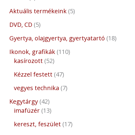
Aktuális termékeink
5
DVD, CD
5
Gyertya, olajgyertya, gyertyatartó
18
Ikonok, grafikák
110
kasírozott
52
Kézzel festett
47
vegyes technika
7
Kegytárgy
42
imafüzér
13
kereszt, feszület
17