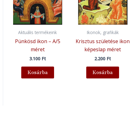
Aktuális termékeink
Ikonok, grafikák
Pünkösd ikon – A/5
Krisztus születése ikon
méret
képeslap méret
3.100
Ft
2.200
Ft
Kosárba
Kosárba