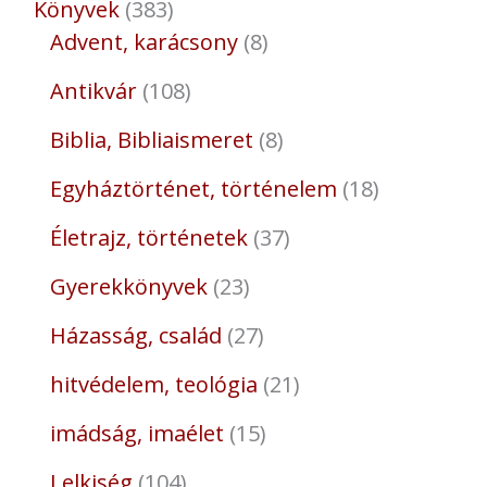
Könyvek
383
Advent, karácsony
8
Antikvár
108
Biblia, Bibliaismeret
8
Egyháztörténet, történelem
18
Életrajz, történetek
37
Gyerekkönyvek
23
Házasság, család
27
hitvédelem, teológia
21
imádság, imaélet
15
Lelkiség
104