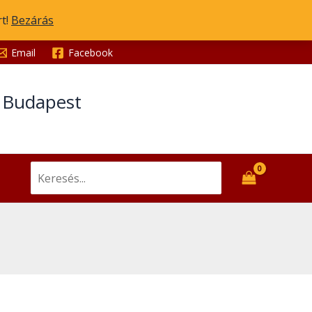
Ikon
rt!
Bezárás
mennyiség
Email
Facebook
t Budapest
Search
for: