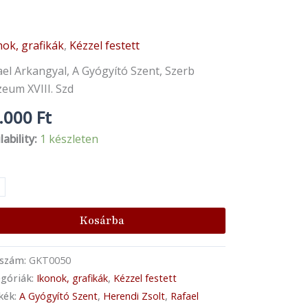
nok, grafikák
,
Kézzel festett
nt
ael
ael Arkangyal, A Gyógyító Szent, Szerb
angyal
eum XVIII. Szd
n
.000
Ft
nyiség
lability:
1 készleten
Kosárba
kszám:
GKT0050
góriák:
Ikonok, grafikák
,
Kézzel festett
kék:
A Gyógyító Szent
,
Herendi Zsolt
,
Rafael