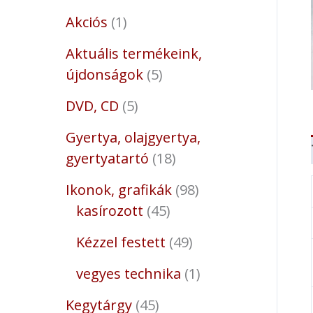
Akciós
1
Aktuális termékeink,
újdonságok
5
DVD, CD
5
Gyertya, olajgyertya,
gyertyatartó
18
Ikonok, grafikák
98
kasírozott
45
Kézzel festett
49
vegyes technika
1
Kegytárgy
45