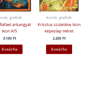
konok, grafikák
Ikonok, grafikák
Rafael arkangyal
Krisztus születése ikon
ikon A/5
képeslap méret
3.100
Ft
2.200
Ft
Kosárba
Kosárba