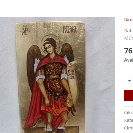
Iko
Sze
Raf
Raf
Ark
Múz
Iko
76
men
Avai
+
-
Cik
Kate
Cím