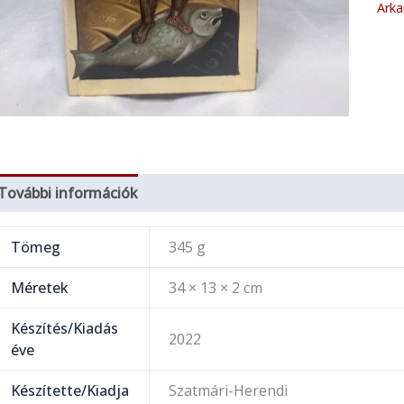
Arka
További információk
Tömeg
345 g
Méretek
34 × 13 × 2 cm
Készítés/Kiadás
2022
éve
Készítette/Kiadja
Szatmári-Herendi