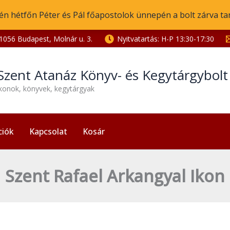
én hétfőn Péter és Pál főapostolok ünnepén a bolt zárva ta
1056 Budapest, Molnár u. 3.
Nyitvatartás: H-P 13:30-17:30
Szent Atanáz Könyv- és Kegytárgybol
ikonok, könyvek, kegytárgyak
ciók
Kapcsolat
Kosár
Szent Rafael Arkangyal Ikon