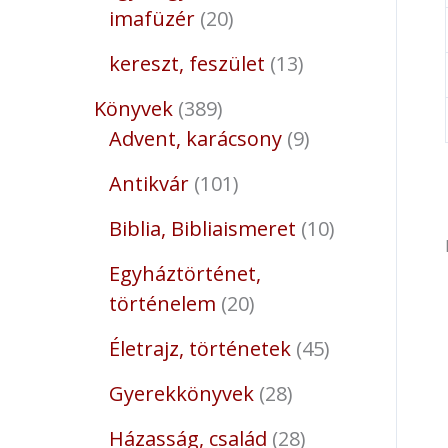
imafüzér
20
kereszt, feszület
13
Könyvek
389
Advent, karácsony
9
Antikvár
101
Biblia, Bibliaismeret
10
Egyháztörténet,
történelem
20
Életrajz, történetek
45
Gyerekkönyvek
28
Házasság, család
28