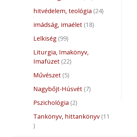
hitvédelem, teológia
24
imádság, imaélet
18
Lelkiség
99
Liturgia, Imakönyv,
Imafüzet
22
Művészet
5
Nagybőjt-Húsvét
7
Pszichológia
2
Tankönyv, hittankönyv
11