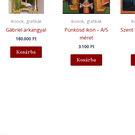
Ikonok, grafikák
Ikonok, grafikák
I
Gábriel arkangyal
Pünkösd ikon – A/5
Szent 
méret
180.000
Ft
3.100
Ft
Kosárba
Kosárba