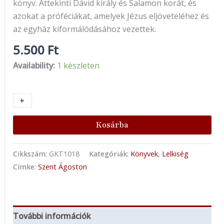
könyv. Áttekinti Dávid király és Salamon korát, és
azokat a próféciákat, amelyek Jézus eljöveteléhez és
az egyház kiformálódásához vezettek.
5.500
Ft
Availability:
1 készleten
+
-
Kosárba
Cikkszám:
GKT1018
Kategóriák:
Könyvek
,
Lelkiség
Címke:
Szent Ágoston
További információk