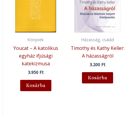
Könyvek
Házasság, család
Youcat – A katolikus
Timothy és Kathy Keller:
egyház ifjúsági
A házasságról
katekizmusa
3.200
Ft
3.950
Ft
Kosárba
Kosárba