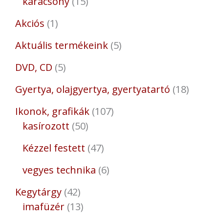
karácsony
15
Akciós
1
Aktuális termékeink
5
DVD, CD
5
Gyertya, olajgyertya, gyertyatartó
18
Ikonok, grafikák
107
kasírozott
50
Kézzel festett
47
vegyes technika
6
Kegytárgy
42
imafüzér
13