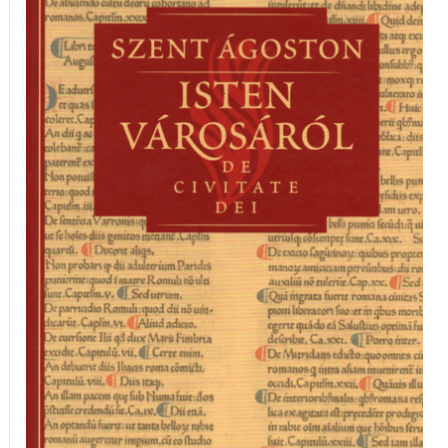
városáról
III.
mennyiség