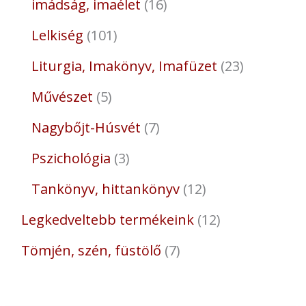
imádság, imaélet
16
Lelkiség
101
Liturgia, Imakönyv, Imafüzet
23
Művészet
5
Nagybőjt-Húsvét
7
Pszichológia
3
Tankönyv, hittankönyv
12
Legkedveltebb termékeink
12
Tömjén, szén, füstölő
7