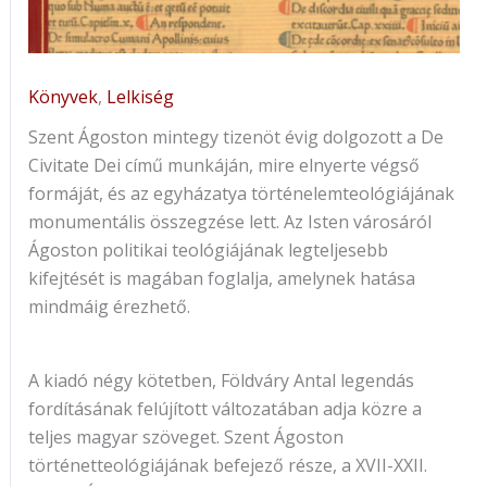
Könyvek
,
Lelkiség
Szent Ágoston mintegy tizenöt évig dolgozott a De
Civitate Dei című munkáján, mire elnyerte végső
formáját, és az egyházatya történelemteológiájának
monumentális összegzése lett. Az Isten városáról
Ágoston politikai teológiájának legteljesebb
kifejtését is magában foglalja, amelynek hatása
mindmáig érezhető.
A kiadó négy kötetben, Földváry Antal legendás
fordításának felújított változatában adja közre a
teljes magyar szöveget. Szent Ágoston
történetteológiájának befejező része, a XVII-XXII.