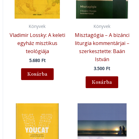
Könyvek
Könyvek
Vladimir Lossky: A keleti
Misztagógia – A bizánci
egyház misztikus
liturgia kommentárjai –
teológiája
szerkesztette: Baán
István
5.680
Ft
3.500
Ft
Kosárba
Kosárba