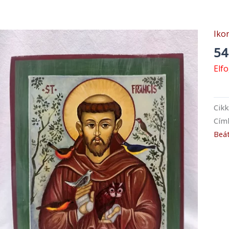
Iko
54
Elf
Cik
Cím
Beá