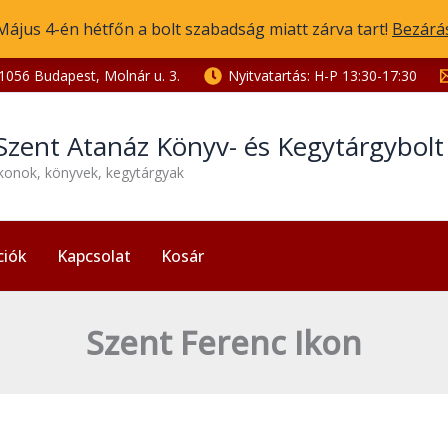
Május 4-én hétfőn a bolt szabadság miatt zárva tart!
Bezárá
1056 Budapest, Molnár u. 3.
Nyitvatartás: H-P 13:30-17:30
Szent Atanáz Könyv- és Kegytárgybol
ikonok, könyvek, kegytárgyak
ciók
Kapcsolat
Kosár
Szent Ferenc Ikon