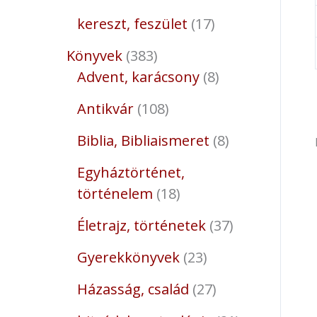
kereszt, feszület
17
Könyvek
383
Advent, karácsony
8
Antikvár
108
Biblia, Bibliaismeret
8
Egyháztörténet,
történelem
18
Életrajz, történetek
37
Gyerekkönyvek
23
Házasság, család
27