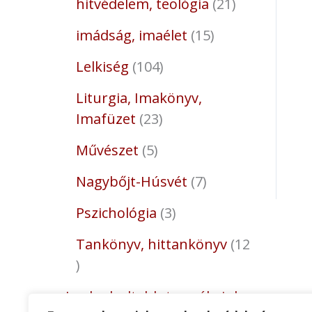
hitvédelem, teológia
21
imádság, imaélet
15
Lelkiség
104
Liturgia, Imakönyv,
Imafüzet
23
Művészet
5
Nagybőjt-Húsvét
7
Pszichológia
3
Tankönyv, hittankönyv
12
Legkedveltebb termékeink