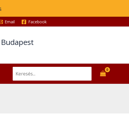
s
Email
Facebook
t Budapest
Search
for: