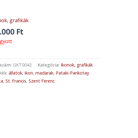
nok, grafikák
.000
Ft
ogyott
kszám:
GKT0042
Kategória:
Ikonok, grafikák
kék:
állatok
,
ikon
,
madarak
,
Pataki-Pankotay
ta
,
St. Francis
,
Szent Ferenc