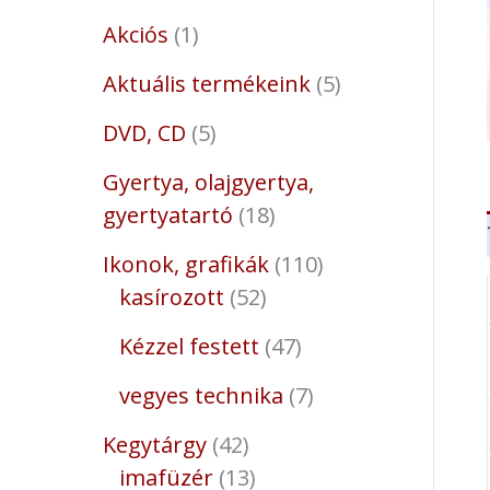
Akciós
1
Aktuális termékeink
5
DVD, CD
5
Gyertya, olajgyertya,
gyertyatartó
18
Ikonok, grafikák
110
kasírozott
52
Kézzel festett
47
vegyes technika
7
Kegytárgy
42
imafüzér
13