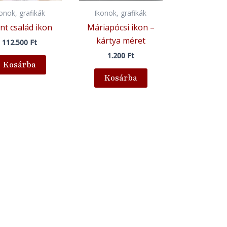
konok, grafikák
Ikonok, grafikák
nt család ikon
Máriapócsi ikon –
kártya méret
112.500
Ft
1.200
Ft
Kosárba
Kosárba