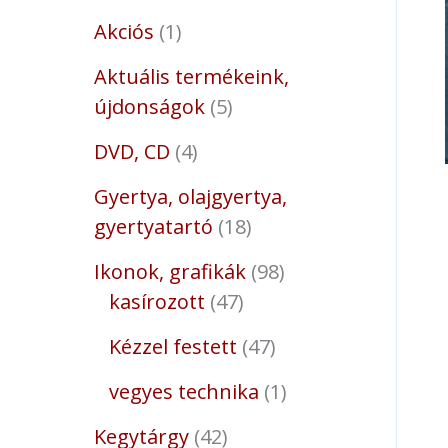
Akciós
1
Aktuális termékeink,
újdonságok
5
DVD, CD
4
Gyertya, olajgyertya,
gyertyatartó
18
Ikonok, grafikák
98
kasírozott
47
Kézzel festett
47
vegyes technika
1
Kegytárgy
42