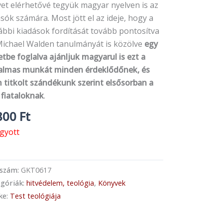
et elérhetővé tegyük magyar nyelven is az
sók számára. Most jött el az ideje, hogy a
ábbi kiadások fordítását tovább pontosítva
Michael Walden tanulmányát is közölve
egy
tbe foglalva ajánljuk magyarul is ezt a
almas munkát minden érdeklődőnek, és
 titkolt szándékunk szerint elsősorban a
 fiataloknak
.
800
Ft
ogyott
kszám:
GKT0617
góriák:
hitvédelem, teológia
,
Könyvek
ke:
Test teológiája