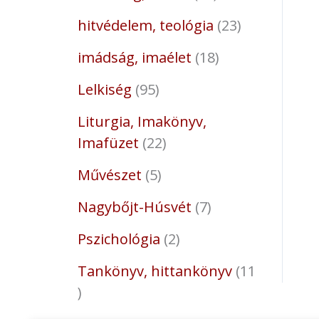
hitvédelem, teológia
23
imádság, imaélet
18
Lelkiség
95
Liturgia, Imakönyv,
Imafüzet
22
Művészet
5
Nagybőjt-Húsvét
7
Pszichológia
2
Tankönyv, hittankönyv
11