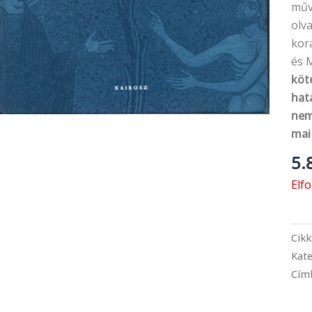
műv
olva
kor
és 
köte
hat
nem
mai
5.
Elf
Cik
Kate
Cím