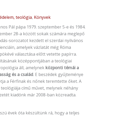
védelem, teológia
,
Könyvek
János Pál pápa 1979. szeptember 5-e és 1984.
ember 28-a között sokak számára meglepő
dás-sorozatot kezdett el szerdai nyilvános
ienciáin, amelyek vázlatát még Róma
ökévé választása előtt vetette papírra.
ításának középpontjában a teológiai
ropológia áll, amelynek
központi témái a
asság és a család
. E beszédek gyűjteménye
tja a Férfinak és nőnek teremtette őket. A
t teológiája című művet, melynek néhány
ezetét kiadónk már 2008-ban közreadta.
szú évek óta készültünk rá, hogy a teljes