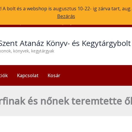
 A bolt és a webshop is augusztus 10-22- ig zárva tart, aug
Bezárás
1056 Budapest, Molnár u. 3.
Nyitvatartás: H-P 13:30-17:30
Szent Atanáz Könyv- és Kegytárgybol
ikonok, könyvek, kegytárgyak
ciók
Kapcsolat
Kosár
Férfinak és nőnek teremtette ők