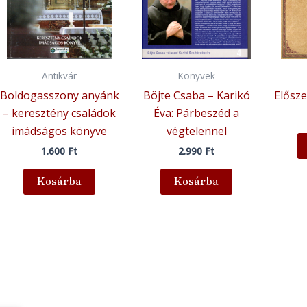
Antikvár
Könyvek
Boldogasszony anyánk
Böjte Csaba – Karikó
Elősze
– keresztény családok
Éva: Párbeszéd a
imádságos könyve
végtelennel
1.600
Ft
2.990
Ft
Kosárba
Kosárba