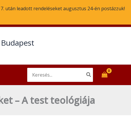
. 7. után leadott rendeléseket augusztus 24-én postázzuk!
Email
Facebook
t Budapest
Search
for:
et – A test teológiája