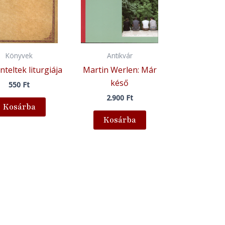
Könyvek
Antikvár
nteltek liturgiája
Martin Werlen: Már
késő
550
Ft
2.900
Ft
Kosárba
Kosárba