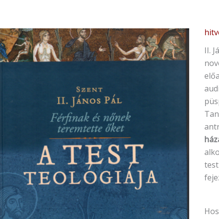
hit
II. 
nov
előa
aud
püsp
Tan
ant
ház
alko
tes
fej
Hos