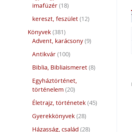
imafüzér
18
kereszt, feszület
12
Könyvek
381
Advent, karácsony
9
Antikvár
100
Biblia, Bibliaismeret
8
Egyháztörténet,
történelem
20
Életrajz, történetek
45
Gyerekkönyvek
28
Házasság, család
28