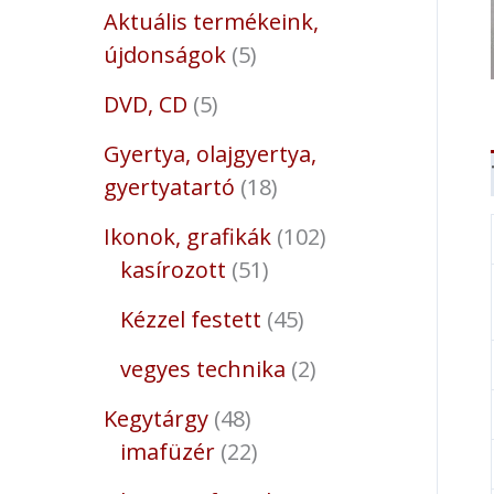
Aktuális termékeink,
újdonságok
5
DVD, CD
5
Gyertya, olajgyertya,
gyertyatartó
18
Ikonok, grafikák
102
kasírozott
51
Kézzel festett
45
vegyes technika
2
Kegytárgy
48
imafüzér
22