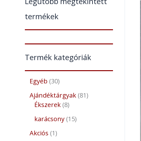
Legutóbb megtekintett
termékek
Termék kategóriák
Egyéb
30
Ajándéktárgyak
81
Ékszerek
8
karácsony
15
Akciós
1