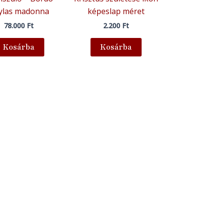
tylas madonna
képeslap méret
78.000
Ft
2.200
Ft
Kosárba
Kosárba