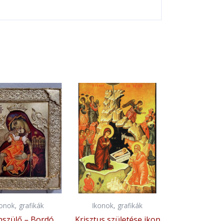
konok, grafikák
Ikonok, grafikák
nszülő – Bordó
Krisztus születése ikon