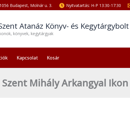
1056 Budapest, Molnár u. 3.
Nyitvatartás: H-P 13:30-17:30
Szent Atanáz Könyv- és Kegytárgybol
ikonok, könyvek, kegytárgyak
ciók
Kapcsolat
Kosár
Szent Mihály Arkangyal Ikon