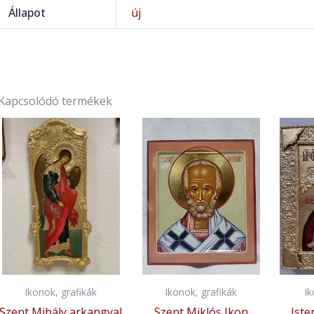
Állapot
új
Kapcsolódó termékek
Ikonok, grafikák
Ikonok, grafikák
I
Szent Mihály arkangyal
Szent Miklós Ikon
Iste