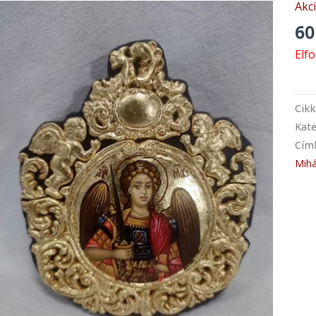
Akc
60
Elf
Cik
Kate
Cím
Mihá