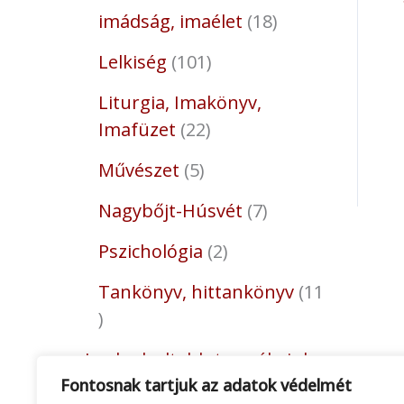
imádság, imaélet
18
Lelkiség
101
Liturgia, Imakönyv,
Imafüzet
22
Művészet
5
Nagybőjt-Húsvét
7
Pszichológia
2
Tankönyv, hittankönyv
11
Legkedveltebb termékeink
Fontosnak tartjuk az adatok védelmét
12