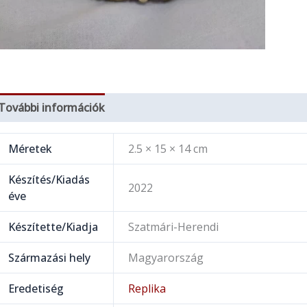
További információk
Méretek
2.5 × 15 × 14 cm
Készítés/Kiadás
2022
éve
Készítette/Kiadja
Szatmári-Herendi
Származási hely
Magyarország
Eredetiség
Replika