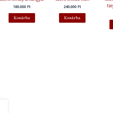
fá
180.000
Ft
240.000
Ft
Kosárba
Kosárba