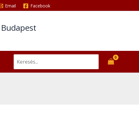
Email
Facebook
t Budapest
Search
for: