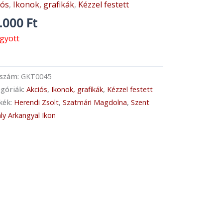
iós
,
Ikonok, grafikák
,
Kézzel festett
.000
Ft
ogyott
kszám:
GKT0045
góriák:
Akciós
,
Ikonok, grafikák
,
Kézzel festett
kék:
Herendi Zsolt
,
Szatmári Magdolna
,
Szent
ly Arkangyal Ikon