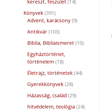
kereszt, feszület
14
Könyvek
391
Advent, karácsony
9
Antikvár
103
Biblia, Bibliaismeret
10
Egyháztörténet,
történelem
18
Életrajz, történetek
44
Gyerekkönyvek
28
Házasság, család
29
hitvédelem, teológia
24