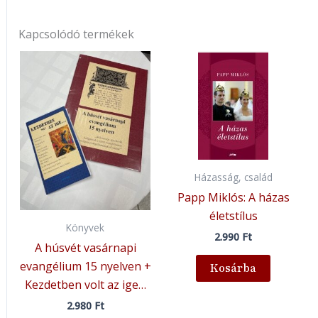
Kapcsolódó termékek
Házasság, család
Papp Miklós: A házas
életstílus
Könyvek
2.990
Ft
A húsvét vasárnapi
evangélium 15 nyelven +
Kosárba
Kezdetben volt az ige…
2.980
Ft