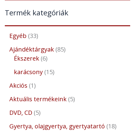
Termék kategóriák
Egyéb
33
Ajándéktárgyak
85
Ékszerek
6
karácsony
15
Akciós
1
Aktuális termékeink
5
DVD, CD
5
Gyertya, olajgyertya, gyertyatartó
18