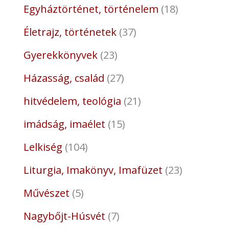
Egyháztörténet, történelem
18
Életrajz, történetek
37
Gyerekkönyvek
23
Házasság, család
27
hitvédelem, teológia
21
imádság, imaélet
15
Lelkiség
104
Liturgia, Imakönyv, Imafüzet
23
Művészet
5
Nagybőjt-Húsvét
7