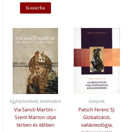
Kosárba
Egyháztörténet, történelem
Könyvek
Via Sancti Martini –
Patsch Ferenc SJ:
Szent Márton útjai
Globalizáció,
térben és időben
vallásteológia,