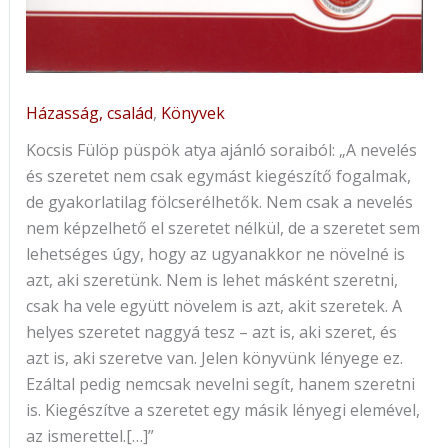
Házasság, család
,
Könyvek
Kocsis Fülöp püspök atya ajánló soraiból: „A nevelés
és szeretet nem csak egymást kiegészítő fogalmak,
de gyakorlatilag fölcserélhetők. Nem csak a nevelés
nem képzelhető el szeretet nélkül, de a szeretet sem
lehetséges úgy, hogy az ugyanakkor ne növelné is
azt, aki szeretünk. Nem is lehet másként szeretni,
csak ha vele együtt növelem is azt, akit szeretek. A
helyes szeretet naggyá tesz – azt is, aki szeret, és
azt is, aki szeretve van. Jelen könyvünk lényege ez.
Ezáltal pedig nemcsak nevelni segít, hanem szeretni
is. Kiegészítve a szeretet egy másik lényegi elemével,
az ismerettel.[…]”