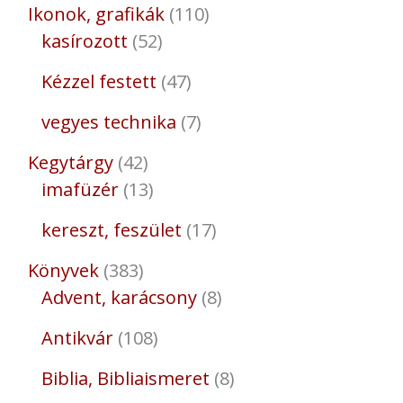
Ikonok, grafikák
110
kasírozott
52
Kézzel festett
47
vegyes technika
7
Kegytárgy
42
imafüzér
13
kereszt, feszület
17
Könyvek
383
Advent, karácsony
8
Antikvár
108
Biblia, Bibliaismeret
8