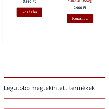
kölcsönösség
3.990
Ft
2.900
Ft
Kosárba
Kosárba
Legutóbb megtekintett termékek