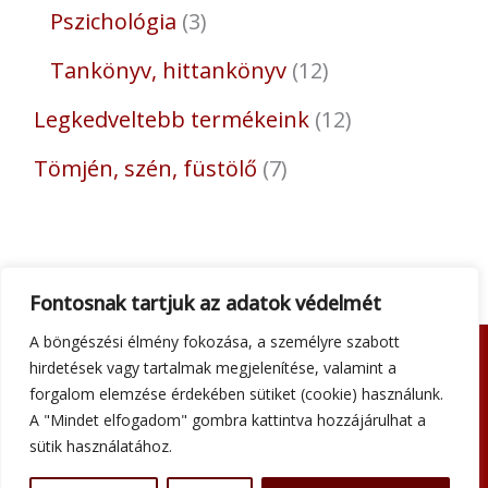
Pszichológia
3
Tankönyv, hittankönyv
12
Legkedveltebb termékeink
12
Tömjén, szén, füstölő
7
Fontosnak tartjuk az adatok védelmét
A böngészési élmény fokozása, a személyre szabott
hirdetések vagy tartalmak megjelenítése, valamint a
Adatkezelési tájékoztató
forgalom elemzése érdekében sütiket (cookie) használunk.
Általános szerződési feltételek
A "Mindet elfogadom" gombra kattintva hozzájárulhat a
Impresszum
sütik használatához.
Szállítási információk