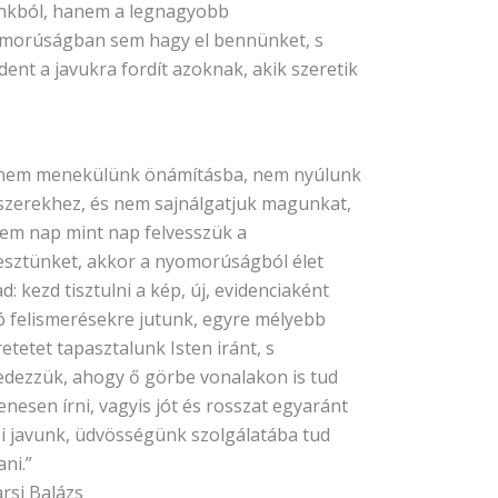
nkból, hanem a legnagyobb
morúságban sem hagy el bennünket, s
ent a javukra fordít azoknak, akik szeretik
nem menekülünk önámításba, nem nyúlunk
szerekhez, és nem sajnálgatjuk magunkat,
em nap mint nap felvesszük a
esztünket, akkor a nyomorúságból élet
d: kezd tisztulni a kép, új, evidenciaként
ó felismerésekre jutunk, egyre mélyebb
etetet tapasztalunk Isten iránt, s
fedezzük, ahogy ő görbe vonalakon is tud
nesen írni, vagyis jót és rosszat egyaránt
zi javunk, üdvösségünk szolgálatába tud
ani.”
rsi Balázs