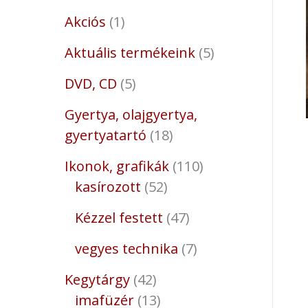
Akciós
1
Aktuális termékeink
5
DVD, CD
5
Gyertya, olajgyertya,
gyertyatartó
18
Ikonok, grafikák
110
kasírozott
52
Kézzel festett
47
vegyes technika
7
Kegytárgy
42
imafüzér
13