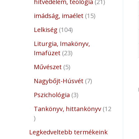
hitvédelem, teológia
21
imádság, imaélet
15
Lelkiség
104
Liturgia, Imakönyv,
Imafüzet
23
Művészet
5
Nagybőjt-Húsvét
7
Pszichológia
3
Tankönyv, hittankönyv
12
Legkedveltebb termékeink