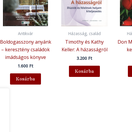
Antikvár
Házasság, család
Há
Boldogasszony anyánk
Timothy és Kathy
Don M
– keresztény családok
Keller: A házasságról
ke
imádságos könyve
3.200
Ft
1.600
Ft
Kosárba
Kosárba