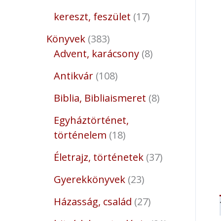
kereszt, feszület
17
Könyvek
383
Advent, karácsony
8
Antikvár
108
Biblia, Bibliaismeret
8
Egyháztörténet,
történelem
18
Életrajz, történetek
37
Gyerekkönyvek
23
Házasság, család
27