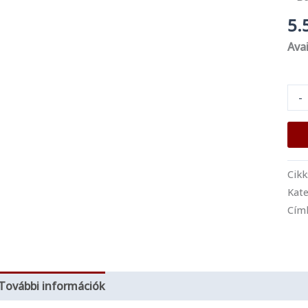
5.
Avai
-
Cik
Kate
Cím
További információk