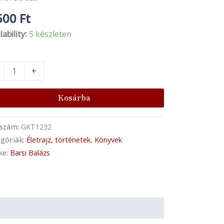
500
Ft
lability:
5 készleten
+
Kosárba
kszám:
GKT1232
góriák:
Életrajz, történetek
,
Könyvek
ke:
Barsi Balázs