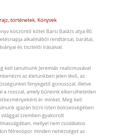
rajz, történetek
,
Könyvek
önyv köszöntő kötet Barsi Balázs atya 80.
vhez
etésnapja alkalmából rendtársai, barátai,
tványai és tisztelői írásaival.
i
g kell tanulnunk Jeremiás realizmusával
ázs
mbenézni az életünkben jelen lévő, az
ékkönyv
össégünket fenyegető gonosszal, illetve
nyiség
l a rosszal, amely bűneink elkerülhetetlen
etkezményeként ér minket. Meg kell
ulnunk igazán bízni Isten bölcsességében
a világgal szemben gyakorolt
almasságában, mellyel nem csodálatos
on félresöpör minden nehézséget az