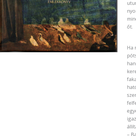
utu
nyo
mind
őt.
Ha 
pót
han
ker
faka
hat
szer
fel
egye
iga
állít
– Ba