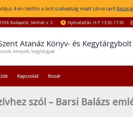
Május 4-én hétfőn a bolt szabadság miatt zárva tart!
Bezárá
1056 Budapest, Molnár u. 3.
Nyitvatartás: H-P 13:30-17:30
Szent Atanáz Könyv- és Kegytárgybol
ikonok, könyvek, kegytárgyak
ciók
Kapcsolat
Kosár
szívhez szól – Barsi Balázs em