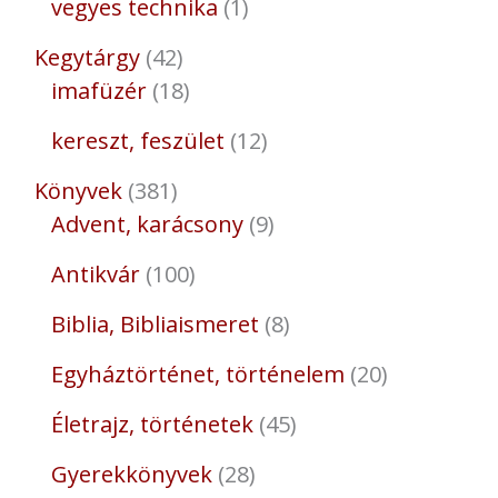
vegyes technika
1
Kegytárgy
42
imafüzér
18
kereszt, feszület
12
Könyvek
381
Advent, karácsony
9
Antikvár
100
Biblia, Bibliaismeret
8
Egyháztörténet, történelem
20
Életrajz, történetek
45
Gyerekkönyvek
28