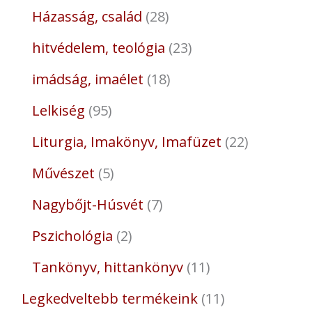
Házasság, család
28
hitvédelem, teológia
23
imádság, imaélet
18
Lelkiség
95
Liturgia, Imakönyv, Imafüzet
22
Művészet
5
Nagybőjt-Húsvét
7
Pszichológia
2
Tankönyv, hittankönyv
11
Legkedveltebb termékeink
11