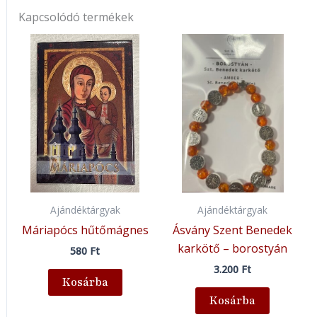
Kapcsolódó termékek
Ajándéktárgyak
Ajándéktárgyak
Máriapócs hűtőmágnes
Ásvány Szent Benedek
karkötő – borostyán
580
Ft
3.200
Ft
Kosárba
Kosárba