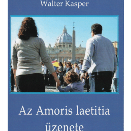
Amoris
Laetitia
üzenete
mennyiség