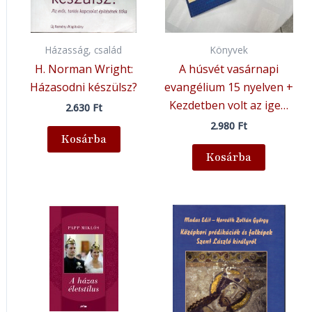
Házasság, család
Könyvek
H. Norman Wright:
A húsvét vasárnapi
Házasodni készülsz?
evangélium 15 nyelven +
Kezdetben volt az ige…
2.630
Ft
2.980
Ft
Kosárba
Kosárba