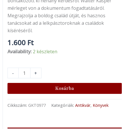
bontakozott ki néhány kérdésről. Walter Kasper
mérleget von a dokumentum fogadtatásáról.
Megrajzolja a boldog család útját, és hasznos
tanácsokat ad a lelkpásztoroknak a családok
kíséréséről.
1.600
Ft
Availability:
2 készleten
-
+
Kosárba
Cikkszám:
GKT0977
Kategóriák:
Antikvár
,
Könyvek