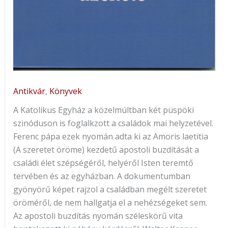
Antikvár
,
Könyvek
A Katolikus Egyház a közelmúltban két püspöki
szinóduson is foglalkzott a családok mai helyzetével.
Ferenc pápa ezek nyomán adta ki az Amoris laetitia
(A szeretet öröme) kezdetű apostoli buzdítását a
családi élet szépségéről, helyéről Isten teremtő
tervében és az egyházban. A dokumentumban
gyönyörű képet rajzol a családban megélt szeretet
öröméről, de nem hallgatja el a nehézségeket sem.
Az apostoli buzdítás nyomán széleskörű vita