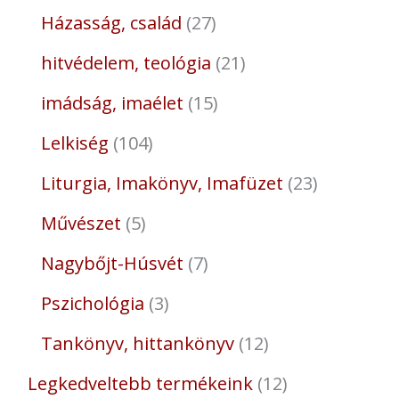
Házasság, család
27
hitvédelem, teológia
21
imádság, imaélet
15
Lelkiség
104
Liturgia, Imakönyv, Imafüzet
23
Művészet
5
Nagybőjt-Húsvét
7
Pszichológia
3
Tankönyv, hittankönyv
12
Legkedveltebb termékeink
12