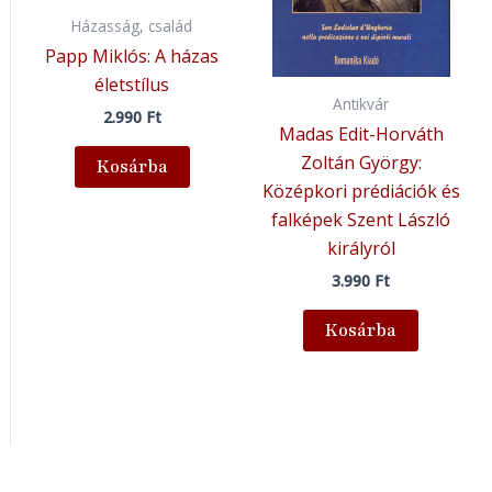
Házasság, család
Papp Miklós: A házas
életstílus
Antikvár
2.990
Ft
Madas Edit-Horváth
Zoltán György:
Kosárba
Középkori prédiációk és
falképek Szent László
királyról
3.990
Ft
Kosárba