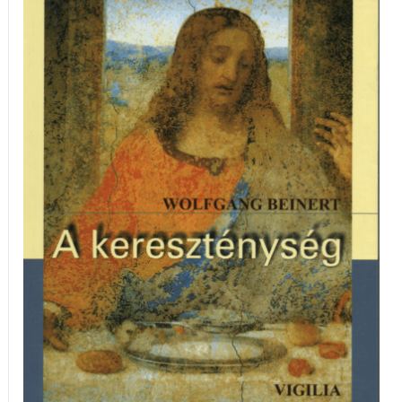
kereszténység
mennyiség