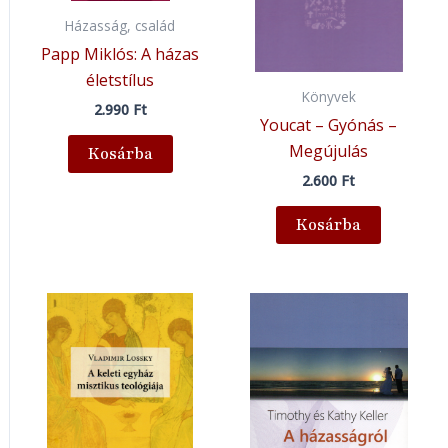
Házasság, család
Papp Miklós: A házas
életstílus
Könyvek
2.990
Ft
Youcat – Gyónás –
Megújulás
Kosárba
2.600
Ft
Kosárba