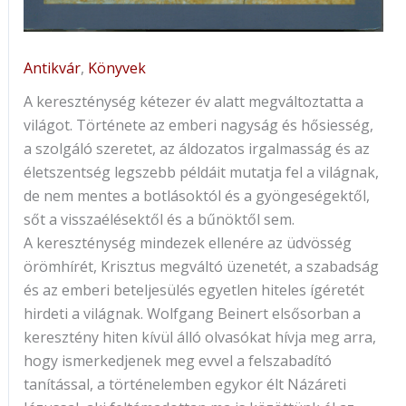
Antikvár
,
Könyvek
A kereszténység kétezer év alatt megváltoztatta a
világot. Története az emberi nagyság és hősiesség,
a szolgáló szeretet, az áldozatos irgalmasság és az
életszentség legszebb példáit mutatja fel a világnak,
de nem mentes a botlásoktól és a gyöngeségektől,
sőt a visszaélésektől és a bűnöktől sem.
A kereszténység mindezek ellenére az üdvösség
örömhírét, Krisztus megváltó üzenetét, a szabadság
és az emberi beteljesülés egyetlen hiteles ígéretét
hirdeti a világnak. Wolfgang Beinert elsősorban a
keresztény hiten kívül álló olvasókat hívja meg arra,
hogy ismerkedjenek meg evvel a felszabadító
tanítással, a történelemben egykor élt Názáreti