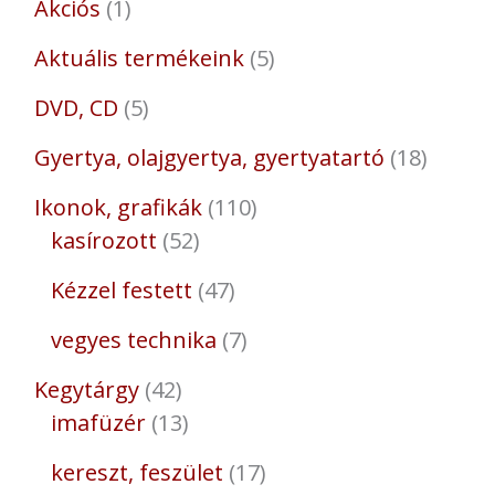
Akciós
1
Aktuális termékeink
5
DVD, CD
5
Gyertya, olajgyertya, gyertyatartó
18
Ikonok, grafikák
110
kasírozott
52
Kézzel festett
47
vegyes technika
7
Kegytárgy
42
imafüzér
13
kereszt, feszület
17