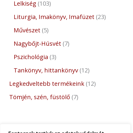
Lelkiség
103
Liturgia, Imakönyv, Imafüzet
23
Művészet
5
Nagybőjt-Húsvét
7
Pszichológia
3
Tankönyv, hittankönyv
12
Legkedveltebb termékeink
12
Tömjén, szén, füstölő
7