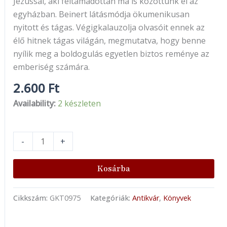
Jézussal, aki feltámadottan ma is közöttünk él az
egyházban. Beinert látásmódja ökumenikusan
nyitott és tágas. Végigkalauzolja olvasóit ennek az
élő hitnek tágas világán, megmutatva, hogy benne
nyílik meg a boldogulás egyetlen biztos reménye az
emberiség számára.
2.600
Ft
Availability:
2 készleten
-
+
Kosárba
Cikkszám:
GKT0975
Kategóriák:
Antikvár
,
Könyvek