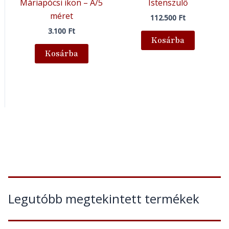
Máriapócsi ikon – A/5
Istenszülő
méret
112.500
Ft
3.100
Ft
Kosárba
Kosárba
Legutóbb megtekintett termékek