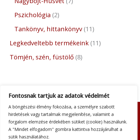
Nagybőjt-Húsvét
7
Pszichológia
2
Tankönyv, hittankönyv
11
Legkedveltebb termékeink
11
Tömjén, szén, füstölő
8
Fontosnak tartjuk az adatok védelmét
A böngészési élmény fokozása, a személyre szabott
hirdetések vagy tartalmak megjelenítése, valamint a
Adatkezelési tájékoztató
forgalom elemzése érdekében sütiket (cookie) használunk.
Általános szerződési feltételek
A "Mindet elfogadom" gombra kattintva hozzájárulhat a
Impresszum
sütik használatához.