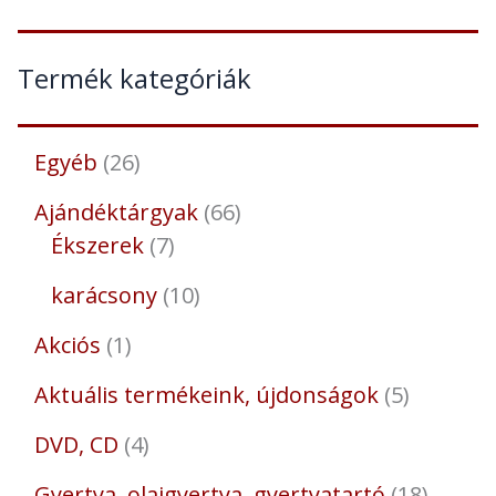
Termék kategóriák
Egyéb
26
Ajándéktárgyak
66
Ékszerek
7
karácsony
10
Akciós
1
Aktuális termékeink, újdonságok
5
DVD, CD
4
Gyertya, olajgyertya, gyertyatartó
18