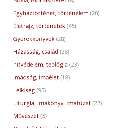
Biblia, Bibliaismeret
8
Egyháztörténet, történelem
20
Életrajz, történetek
45
Gyerekkönyvek
28
Házasság, család
28
hitvédelem, teológia
23
imádság, imaélet
18
Lelkiség
95
Liturgia, Imakönyv, Imafüzet
22
Művészet
5