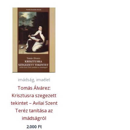
imádság, imaélet
Tomás Álvárez:
Krisztusra szegezett
tekintet – Avilai Szent
Teréz tanítása az
imádságról
2.000
Ft