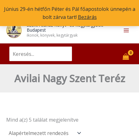
Skip
Június 29-én hétfőn Péter és Pál főapostolok ünnepén a
to
bolt zárva tart!
Bezárás
content
Main
Szent Atanáz Könyv- és Kegytárgybolt
Budapest
Men
ikonok, könyvek, kegytárgyak
Search
for:
Avilai Nagy Szent Teréz
Mind a(z) 5 találat megjelenítve