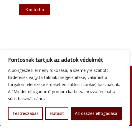
Kosárba
Fontosnak tartjuk az adatok védelmét
A böngészési élmény fokozása, a személyre szabott
hirdetések vagy tartalmak megjelenítése, valamint a
Adatkezelési tájékoztató
forgalom elemzése érdekében sütiket (cookie) használunk.
Általános szerződési feltételek
A "Mindet elfogadom" gombra kattintva hozzájárulhat a
Impresszum
sütik használatához.
Szállítási információk
Kapcsolat
Testreszabás
Elutasít
Az összes elfogadása
Minden jog fenntartva © 2026 Szent Atanáz Könyv- és Kegytárgybolt
Budapest