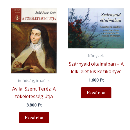
Könyvek
Szárnyaid oltalmában – A
lelki élet kis kézikönyve
1.600
Ft
imádság, imaélet
Avilai Szent Teréz: A
Kosárba
tökéletesség útja
3.800
Ft
Kosárba