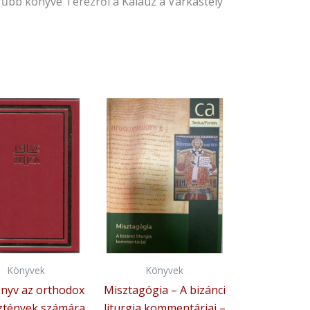
űbb könyve Terézről a Kalauz a Várkastély
Könyvek
Könyvek
nyv az orthodox
Misztagógia – A bizánci
ztények számára
liturgia kommentárjai –