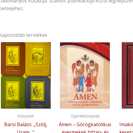
tudományos kutatója. Számos publikációja közül legnépszer
belsejéhez.
Kapcsolódó termékek
Könyvek
Gyerekkönyvek
Barsi Balázs: „Szólj,
Ámen – Görögkatolikus
Imakö
Uram…”
gyermekek hittan- és
keres