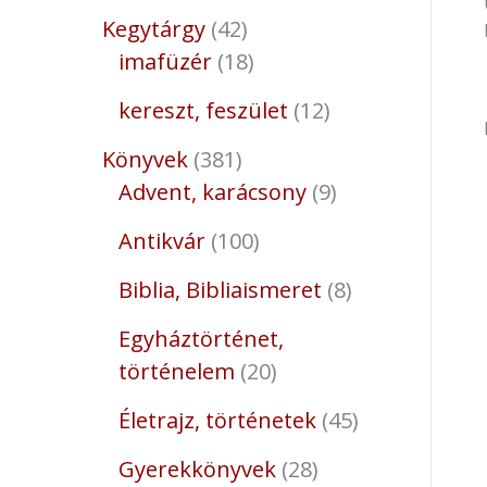
Kegytárgy
42
imafüzér
18
kereszt, feszület
12
Könyvek
381
Advent, karácsony
9
Antikvár
100
Biblia, Bibliaismeret
8
Egyháztörténet,
történelem
20
Életrajz, történetek
45
Gyerekkönyvek
28