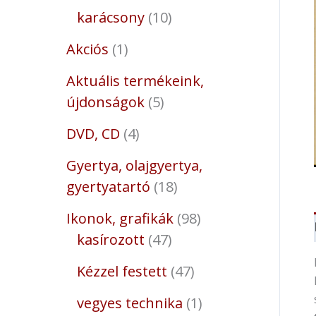
karácsony
10
Akciós
1
Aktuális termékeink,
újdonságok
5
DVD, CD
4
Gyertya, olajgyertya,
gyertyatartó
18
Ikonok, grafikák
98
kasírozott
47
Kézzel festett
47
vegyes technika
1