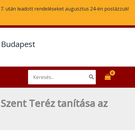
szegezett
. 7. után leadott rendeléseket augusztus 24-én postázzuk!
tekintet
-
Email
Facebook
Avilai
Szent
t Budapest
Teréz
tanítása
az
imádságról
Search
mennyiség
for:
 Szent Teréz tanítása az