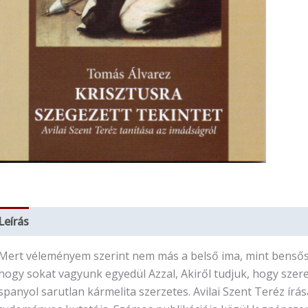
Leírás
További információk
Mert véleményem szerint nem más a belső ima, mint bensős
hogy sokat vagyunk egyedül Azzal, Akiről tudjuk, hogy szere
spanyol sarutlan kármelita szerzetes. Avilai Szent Teréz írá