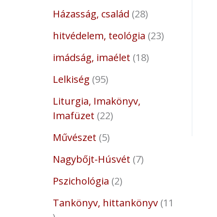
Házasság, család
28
hitvédelem, teológia
23
imádság, imaélet
18
Lelkiség
95
Liturgia, Imakönyv,
Imafüzet
22
Művészet
5
Nagybőjt-Húsvét
7
Pszichológia
2
Tankönyv, hittankönyv
11