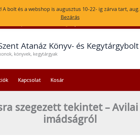
 A bolt és a webshop is augusztus 10-22- ig zárva tart, aug
Bezárás
1056 Budapest, Molnár u. 3.
Nyitvatartás: H-P 13:30-17:30
Szent Atanáz Könyv- és Kegytárgybol
ikonok, könyvek, kegytárgyak
ciók
Kapcsolat
Kosár
ra szegezett tekintet – Avilai
imádságról