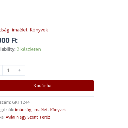
dság, imaélet
,
Könyvek
ás
rez:
000
Ft
ztusra
lability:
2 készleten
gezett
ntet
+
ai
nt
Kosárba
éz
tása
kszám:
GKT1244
góriák:
imádság, imaélet
,
Könyvek
dságról
ke:
Avilai Nagy Szent Teréz
nyiség