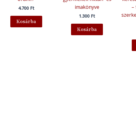
imakönyve
– 
4.700
Ft
szerke
1.300
Ft
Kosárba
Kosárba