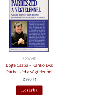
Könyvek
Böjte Csaba – Karikó Éva:
Párbeszéd a végtelennel
2.990
Ft
Kosárba