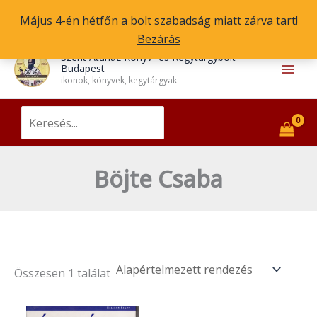
Skip
Május 4-én hétfőn a bolt szabadság miatt zárva tart!
to
Bezárás
content
Main
Szent Atanáz Könyv- és Kegytárgybolt
Budapest
Men
ikonok, könyvek, kegytárgyak
Search
for:
Böjte Csaba
Összesen 1 találat