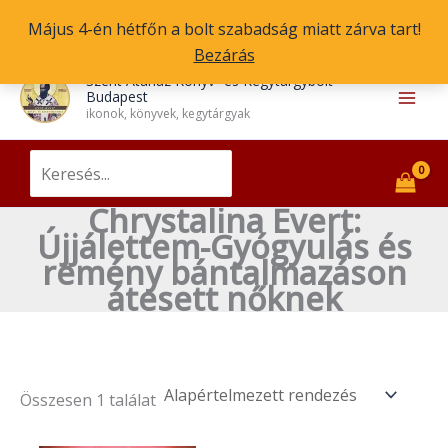
Skip
Május 4-én hétfőn a bolt szabadság miatt zárva tart!
to
Bezárás
content
Main
Szent Atanáz Könyv- és Kegytárgybolt
Budapest
Men
ikonok, könyvek, kegytárgyak
Search
for:
Chrystalina Evert:
Újjálettem-Gyógyulás és
remény bántalmazáson
átesett nőknek
Összesen 1 találat