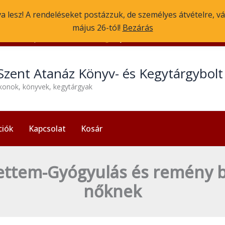
va lesz! A rendeléseket postázzuk, de személyes átvételre, vá
május 26-tól!
Bezárás
1056 Budapest, Molnár u. 3.
Nyitvatartás: H-P 13:30-17:30
Szent Atanáz Könyv- és Kegytárgybol
ikonok, könyvek, kegytárgyak
ciók
Kapcsolat
Kosár
álettem-Gyógyulás és remény
nőknek