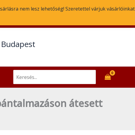
Gyógyulás
sárlásra nem lesz lehetőség! Szeretettel várjuk vásárlóinkat
és
remény
Email
Facebook
bántalmazáson
átesett
t Budapest
nőknek
mennyiség
Search
for:
 bántalmazáson átesett