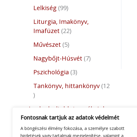
Lelkiség
99
Liturgia, Imakönyv,
Imafüzet
22
Művészet
5
Nagybőjt-Húsvét
7
Pszichológia
3
Tankönyv, hittankönyv
12
Legkedveltebb termékeink
Fontosnak tartjuk az adatok védelmét
12
A böngészési élmény fokozása, a személyre szabott
Tömjén, szén, füstölő
7
hirdetések vagy tartalmak megjelenítése, valamint a