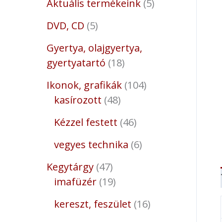
Aktuális termékeink
5
DVD, CD
5
Gyertya, olajgyertya,
gyertyatartó
18
Ikonok, grafikák
104
kasírozott
48
Kézzel festett
46
vegyes technika
6
Kegytárgy
47
imafüzér
19
kereszt, feszület
16