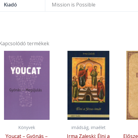
Kiadó
Mission is Possible
Kapcsolódó termékek
Könyvek
imádság, imaélet
Youcat – Gyónás –
Irma Zaleski: Élni a
Elősze