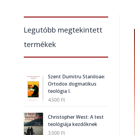
Legutóbb megtekintett
termékek
Szent Dumitru Staniloae:
Ortodox dogmatikus
teológia I.
4.500
Ft
Christopher West: A test
teológiája kezdőknek
3.000
Ft