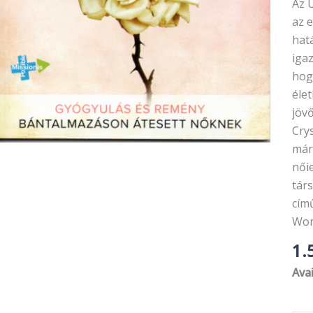
Az 
az 
hat
igaz
hog
éle
jövő
Cry
már 
nőie
társ
című
Wom
1.
Avai