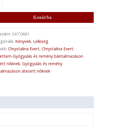
Kosárba
kszám:
GKT0661
góriák:
Könyvek
,
Lelkiség
kék:
Chrystalina Evert
,
Chrystalina Evert:
lettem-Gyógyulás és remény bántalmazáson
ett nőknek
,
Gyógyulás és remény
almazáson átesett nőknek