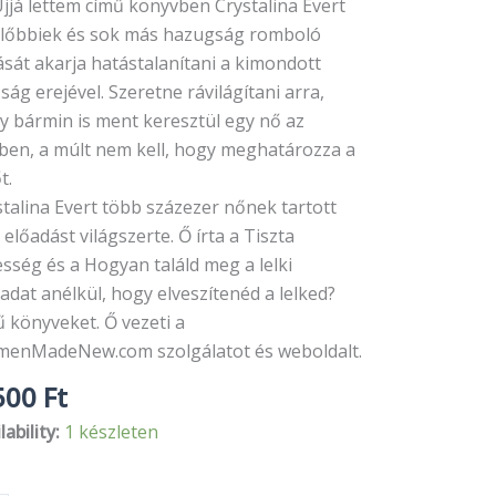
Újjá lettem című könyvben Crystalina Evert
előbbiek és sok más hazugság romboló
ását akarja hatástalanítani a kimondott
ság erejével. Szeretne rávilágítani arra,
y bármin is ment keresztül egy nő az
tben, a múlt nem kell, hogy meghatározza a
t.
stalina Evert több százezer nőnek tartott
előadást világszerte. Ő írta a Tiszta
sség és a Hogyan találd meg a lelki
adat anélkül, hogy elveszítenéd a lelked?
 könyveket. Ő vezeti a
enMadeNew.com szolgálatot és weboldalt.
500
Ft
lability:
1 készleten