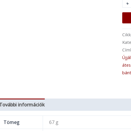
+
-
Cik
Kate
Cím
Újjá
átes
bánt
További információk
Tömeg
67 g