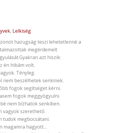
yvek
,
Lelkiség
talina
t:
zonöt hazugság teszi lehetetlenné a
lettem-
talmazottak megérdemelt
gyulás
yulását.Gyakran azt hiszik:
z én hibám volt.
ény
vagyok. Tényleg.
talmazáson
ől nem beszélhetek senkinek.
ett
őbb fogok segítséget kérni.
nek
asem fogok meggyógyulni.
nyiség
bé nem bízhatok senkiben.
 vagyok szerethető.
 tudok megbocsátani.
en magamra hagyott…