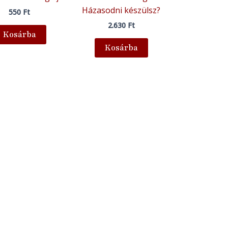
Házasodni készülsz?
550
Ft
2.630
Ft
Kosárba
Kosárba