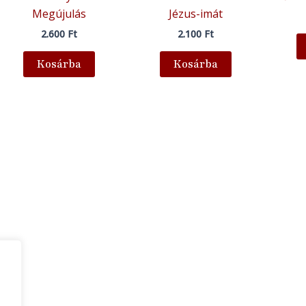
Megújulás
Jézus-imát
2.600
Ft
2.100
Ft
Kosárba
Kosárba