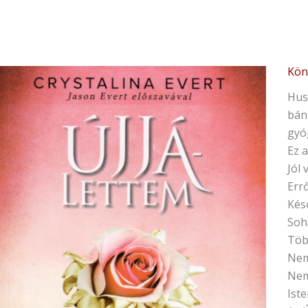
Kön
Crys
Ever
Hus
Újjá
bán
Gyó
gyóg
és
Ez a
rem
Jól 
bán
Err
átes
Kés
nők
Soh
men
Töb
Nem
Nem
Ist