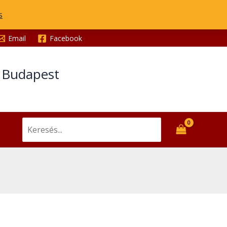
s
Email
Facebook
t Budapest
Search
for: