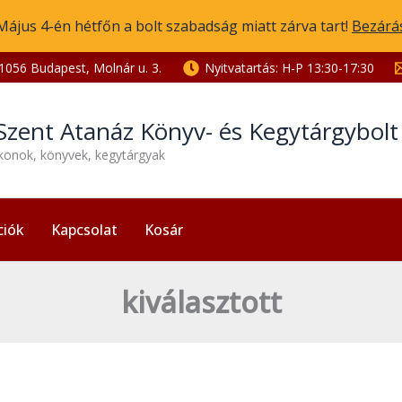
Május 4-én hétfőn a bolt szabadság miatt zárva tart!
Bezárá
1056 Budapest, Molnár u. 3.
Nyitvatartás: H-P 13:30-17:30
Szent Atanáz Könyv- és Kegytárgybol
ikonok, könyvek, kegytárgyak
ciók
Kapcsolat
Kosár
kiválasztott