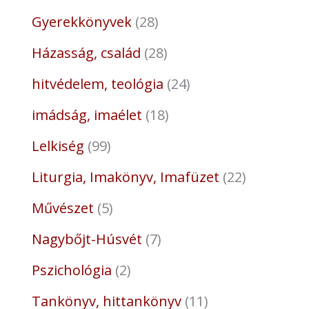
Gyerekkönyvek
28
Házasság, család
28
hitvédelem, teológia
24
imádság, imaélet
18
Lelkiség
99
Liturgia, Imakönyv, Imafüzet
22
Művészet
5
Nagybőjt-Húsvét
7
Pszichológia
2
Tankönyv, hittankönyv
11