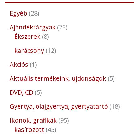
Egyéb
28
Ajándéktárgyak
73
Ékszerek
8
karácsony
12
Akciós
1
Aktuális termékeink, újdonságok
5
DVD, CD
5
Gyertya, olajgyertya, gyertyatartó
18
Ikonok, grafikák
95
kasírozott
45