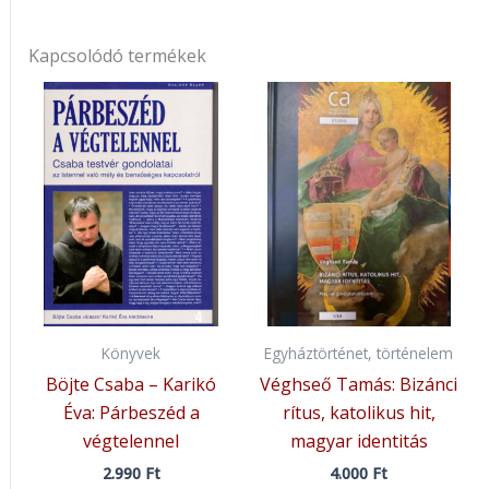
Kapcsolódó termékek
Könyvek
Egyháztörténet, történelem
Böjte Csaba – Karikó
Véghseő Tamás: Bizánci
Éva: Párbeszéd a
rítus, katolikus hit,
végtelennel
magyar identitás
2.990
Ft
4.000
Ft