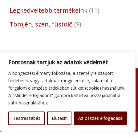
Legkedveltebb termékeink
11
Tömjén, szén, füstölő
9
Fontosnak tartjuk az adatok védelmét
A böngészési élmény fokozása, a személyre szabott
hirdetések vagy tartalmak megjelenítése, valamint a
Adatkezelési tájékoztató
forgalom elemzése érdekében sütiket (cookie) használunk.
Általános szerződési feltételek
A "Mindet elfogadom" gombra kattintva hozzájárulhat a
Impresszum
sütik használatához.
Szállítási információk
Kapcsolat
Testreszabás
Elutasít
Az összes elfogadása
Minden jog fenntartva © 2026 Szent Atanáz Könyv- és Kegytárgybolt
Budapest