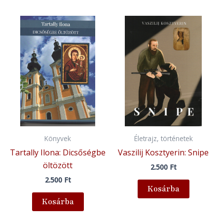
Könyvek
Életrajz, történetek
Tartally Ilona: Dicsőségbe
Vaszilij Kosztyerin: Snipe
öltözött
2.500
Ft
2.500
Ft
Kosárba
Kosárba