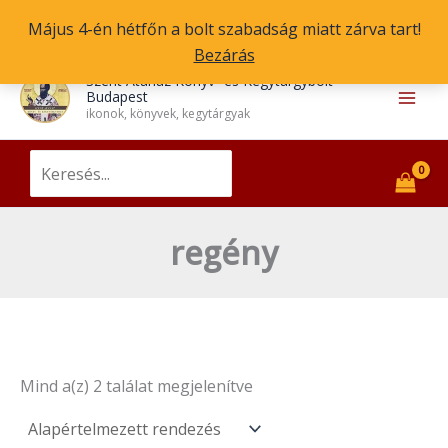
Skip
Május 4-én hétfőn a bolt szabadság miatt zárva tart!
to
Bezárás
content
Main
Szent Atanáz Könyv- és Kegytárgybolt
Budapest
Men
ikonok, könyvek, kegytárgyak
Search
for:
regény
Mind a(z) 2 találat megjelenítve