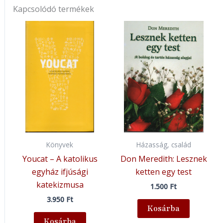
Kapcsolódó termékek
Könyvek
Házasság, család
Youcat – A katolikus
Don Meredith: Lesznek
egyház ifjúsági
ketten egy test
katekizmusa
1.500
Ft
3.950
Ft
Kosárba
Kosárba