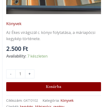
Könyvek
Az Ékes virágszál c. könyv folytatása, a máriapócsi
kegykép története.
2.500
Ft
Availability:
7 készleten
-
+
Kosárba
Cikkszám:
GKT0102
Kategória:
Könyvek
Címkék:
kegykép
,
Máriapócs
,
regény