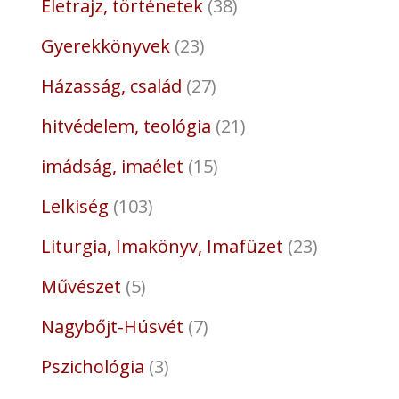
Életrajz, történetek
38
Gyerekkönyvek
23
Házasság, család
27
hitvédelem, teológia
21
imádság, imaélet
15
Lelkiség
103
Liturgia, Imakönyv, Imafüzet
23
Művészet
5
Nagybőjt-Húsvét
7
Pszichológia
3