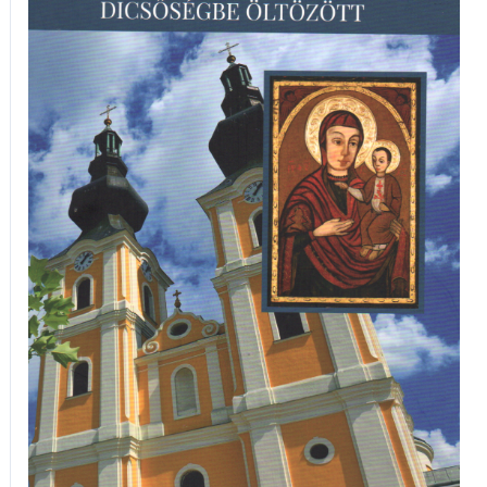
öltözött
mennyiség