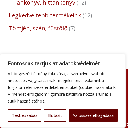
Tankönyv, hittankönyv
12
Legkedveltebb termékeink
12
Tömjén, szén, füstölő
7
Fontosnak tartjuk az adatok védelmét
A böngészési élmény fokozása, a személyre szabott
hirdetések vagy tartalmak megjelenítése, valamint a
Adatkezelési tájékoztató
forgalom elemzése érdekében sütiket (cookie) használunk.
Általános szerződési feltételek
A "Mindet elfogadom" gombra kattintva hozzájárulhat a
Impresszum
sütik használatához.
Szállítási információk
Kapcsolat
Testreszabás
Elutasít
Az összes elfogadása
Minden jog fenntartva © 2026 Szent Atanáz Könyv- és Kegytárgybolt